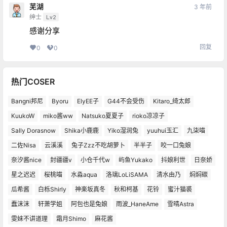
芜湖
3 年前
绅士
Lv2
感谢分享
回复
0
0
热门COSER
Bangni邦尼
Byoru
ElyEE子
G44不会受伤
Kitaro_绮太郎
KuukoW
miko酱ww
Natsuko夏夏子
rioko凉凉子
Sally Dorasnow
Shika小鹿鹿
Yiko湿润兔
yuuhui玉汇
九柒喵
二佐Nisa
云溪溪
兔子Zzz不吃胡萝卜
半半子
咬一口兔娘
奈汐酱nice
封疆疆v
小仓千代w
屿鱼Yukako
抖娘利世
日奈娇
星之迟迟
桜桃喵
水淼aqua
洛璃LoLiSAMA
清水由乃
焖焖碳
瓜希酱
白栎Shirly
神楽坂真冬
秋和柯基
花铃
蜜汁猫裘
蠢沫沫
轩萧学姐
阿包也是兔娘
雨波_HaneAme
雪晴Astra
雯妹不讲道理
霜月Shimo
麻花酱