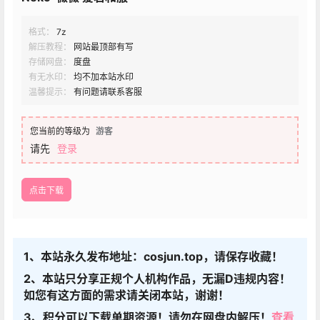
格式：
7z
解压教程：
网站最顶部有写
存储网盘：
度盘
有无水印：
均不加本站水印
温馨提示：
有问题请联系客服
您当前的等级为
游客
请先
登录
点击下载
1、本站永久发布地址：cosjun.top，请保存收藏！
2、本站只分享正规个人机构作品，无漏D违规内容！
如您有这方面的需求请关闭本站，谢谢！
3、积分可以下载单期资源！请勿在网盘内解压！
查看