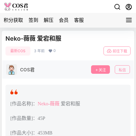
积分获取
签到
解压
会员
客服
Neko-薇薇 爱宕和服
0
最新COS
3 年前
前往下载
COS君
关注
私信
[作品名称]：
Neko-薇薇
爱宕和服
[作品数量]：45P
[作品大小]：453MB