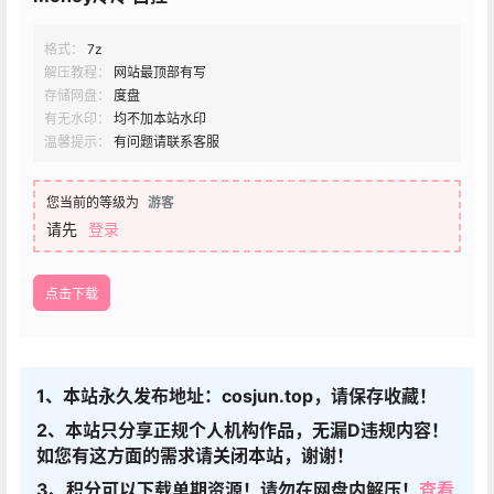
格式：
7z
解压教程：
网站最顶部有写
存储网盘：
度盘
有无水印：
均不加本站水印
温馨提示：
有问题请联系客服
您当前的等级为
游客
请先
登录
点击下载
1、本站永久发布地址：cosjun.top，请保存收藏！
2、本站只分享正规个人机构作品，无漏D违规内容！
如您有这方面的需求请关闭本站，谢谢！
3、积分可以下载单期资源！请勿在网盘内解压！
查看