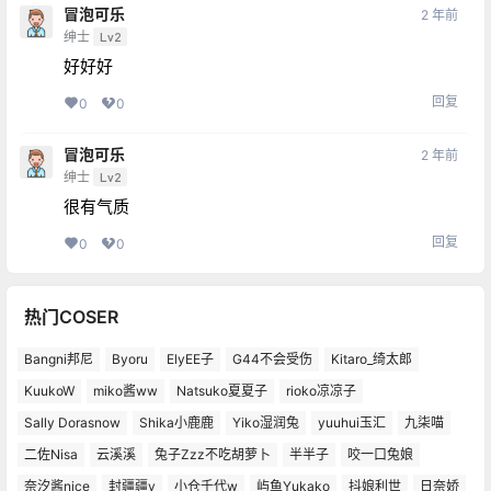
冒泡可乐
2 年前
绅士
Lv2
好好好
回复
0
0
冒泡可乐
2 年前
绅士
Lv2
很有气质
回复
0
0
热门COSER
Bangni邦尼
Byoru
ElyEE子
G44不会受伤
Kitaro_绮太郎
KuukoW
miko酱ww
Natsuko夏夏子
rioko凉凉子
Sally Dorasnow
Shika小鹿鹿
Yiko湿润兔
yuuhui玉汇
九柒喵
二佐Nisa
云溪溪
兔子Zzz不吃胡萝卜
半半子
咬一口兔娘
奈汐酱nice
封疆疆v
小仓千代w
屿鱼Yukako
抖娘利世
日奈娇