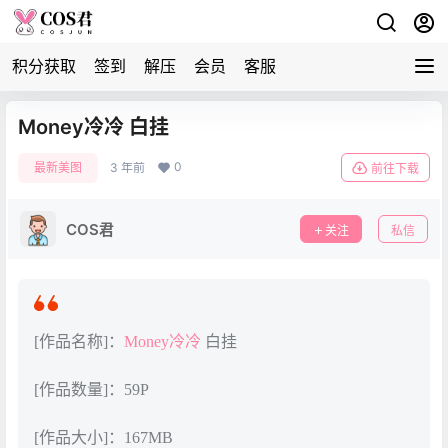
积分获取
签到
解压
会员
客服
Money冷冷 白挂
0
最新美图
3 年前
前往下载
COS君
关注
私信
[作品名称]：
Money冷冷
白挂
[作品数量]：59P
[作品大小]：167MB