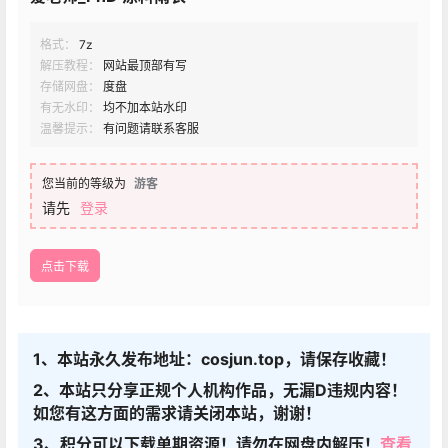
格式：
7z
解压教程：
网站最顶部有写
存储网盘：
度盘
有无水印：
均不加本站水印
温馨提示：
有问题请联系客服
您当前的等级为
游客
请先
登录
点击下载
1、本站永久发布地址：cosjun.top，请保存收藏！
2、本站只分享正规个人机构作品，无漏D违规内容！
如您有这方面的需求请关闭本站，谢谢！
3、积分可以下载单期资源！请勿在网盘内解压！
查看