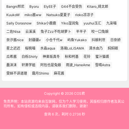
Bangni邦尼
Byoru
ElyEE子
G44不会受伤
Kitaro_绮太郎
KuukoW
miko酱ww
Natsuko夏夏子
rioko凉凉子
Sally Dorasnow
Shika小鹿鹿
Yiko湿润兔
yuuhui玉汇
九柒喵
二佐Nisa
云溪溪
兔子Zzz不吃胡萝卜
半半子
咬一口兔娘
奈汐酱nice
封疆疆v
小仓千代w
屿鱼Yukako
抖娘利世
日奈娇
星之迟迟
桜桃喵
水淼aqua
洛璃LoLiSAMA
清水由乃
焖焖碳
瓜希酱
白栎Shirly
神楽坂真冬
秋和柯基
花铃
蜜汁猫裘
蠢沫沫
轩萧学姐
阿包也是兔娘
雨波_HaneAme
雪晴Astra
雯妹不讲道理
霜月Shimo
麻花酱
Copyright © 2026
COS君
免责声明：本站资源均来自互联网，仅为个人学习使用，其版权归原作者及其公
司所有，如有侵权或违规内容，请联系我们删除，谢谢！
查询 6 次，耗时 0.2736 秒