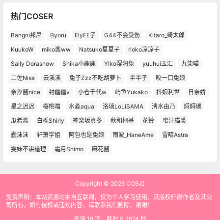
热门COSER
Bangni邦尼
Byoru
ElyEE子
G44不会受伤
Kitaro_绮太郎
KuukoW
miko酱ww
Natsuko夏夏子
rioko凉凉子
Sally Dorasnow
Shika小鹿鹿
Yiko湿润兔
yuuhui玉汇
九柒喵
二佐Nisa
云溪溪
兔子Zzz不吃胡萝卜
半半子
咬一口兔娘
奈汐酱nice
封疆疆v
小仓千代w
屿鱼Yukako
抖娘利世
日奈娇
星之迟迟
桜桃喵
水淼aqua
洛璃LoLiSAMA
清水由乃
焖焖碳
瓜希酱
白栎Shirly
神楽坂真冬
秋和柯基
花铃
蜜汁猫裘
蠢沫沫
轩萧学姐
阿包也是兔娘
雨波_HaneAme
雪晴Astra
雯妹不讲道理
霜月Shimo
麻花酱
Copyright © 2026
COS君
免责声明：本站资源均来自互联网，仅为个人学习使用，其版权归原作者及其公
司所有，如有侵权或违规内容，请联系我们删除，谢谢！
查询 18 次，耗时 0.2874 秒