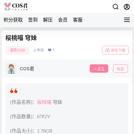
积分获取
签到
解压
会员
客服
桜桃喵 穹妹
1
最新COS
3 年前
前往下载
COS君
关注
私信
[作品名称]：
桜桃喵
穹妹
[作品数量]：67P2V
[作品大小]：1.76GB