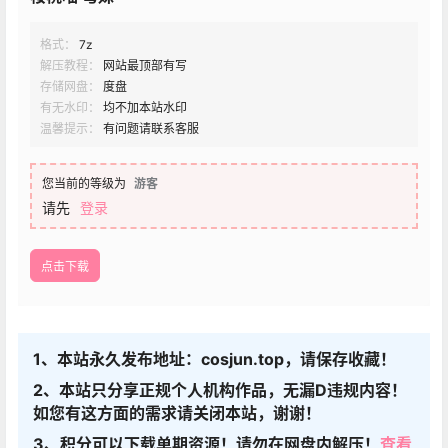
格式：
7z
解压教程：
网站最顶部有写
存储网盘：
度盘
有无水印：
均不加本站水印
温馨提示：
有问题请联系客服
您当前的等级为
游客
请先
登录
点击下载
1、本站永久发布地址：cosjun.top，请保存收藏！
2、本站只分享正规个人机构作品，无漏D违规内容！
如您有这方面的需求请关闭本站，谢谢！
3、积分可以下载单期资源！请勿在网盘内解压！
查看