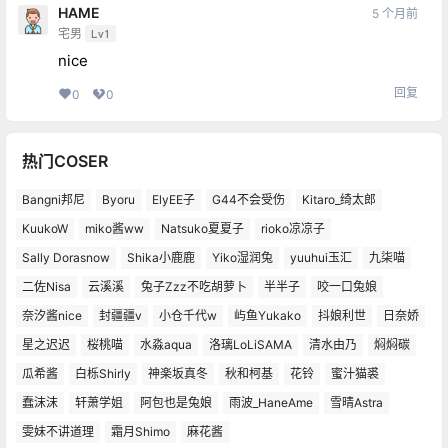
HAME
5 个月前
宅男
Lv1
nice
回复
0
0
热门COSER
Bangni邦尼
Byoru
ElyEE子
G44不会受伤
Kitaro_绮太郎
KuukoW
miko酱ww
Natsuko夏夏子
rioko凉凉子
Sally Dorasnow
Shika小鹿鹿
Yiko湿润兔
yuuhui玉汇
九柒喵
二佐Nisa
云溪溪
兔子Zzz不吃胡萝卜
半半子
咬一口兔娘
奈汐酱nice
封疆疆v
小仓千代w
屿鱼Yukako
抖娘利世
日奈娇
星之迟迟
桜桃喵
水淼aqua
洛璃LoLiSAMA
清水由乃
焖焖碳
瓜希酱
白栎Shirly
神楽坂真冬
秋和柯基
花铃
蜜汁猫裘
蠢沫沫
轩萧学姐
阿包也是兔娘
雨波_HaneAme
雪晴Astra
雯妹不讲道理
霜月Shimo
麻花酱