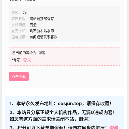
格式：
7z
解压教程：
网站最顶部有写
存储网盘：
度盘
有无水印：
均不加本站水印
温馨提示：
有问题请联系客服
您当前的等级为
游客
请先
登录
点击下载
1、本站永久发布地址：cosjun.top，请保存收藏！
2、本站只分享正规个人机构作品，无漏D违规内容！
如您有这方面的需求请关闭本站，谢谢！
3、积分可以下载单期资源！请勿在网盘内解压！
查看