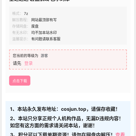
格式：
7z
解压教程：
网站最顶部有写
存储网盘：
度盘
有无水印：
均不加本站水印
温馨提示：
有问题请联系客服
您当前的等级为
游客
请先
登录
点击下载
1、本站永久发布地址：cosjun.top，请保存收藏！
2、本站只分享正规个人机构作品，无漏D违规内容！
如您有这方面的需求请关闭本站，谢谢！
3、积分可以下载单期资源！请勿在网盘内解压！
查看