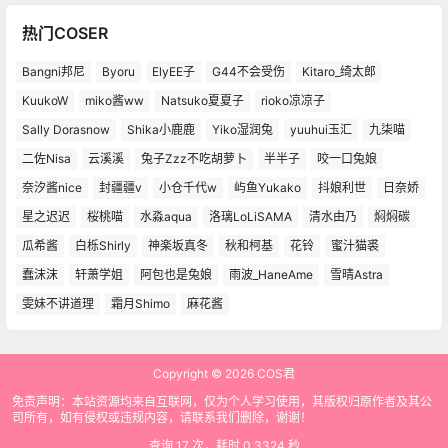
热门COSER
Bangni邦尼
Byoru
ElyEE子
G44不会受伤
Kitaro_绮太郎
KuukoW
miko酱ww
Natsuko夏夏子
rioko凉凉子
Sally Dorasnow
Shika小鹿鹿
Yiko湿润兔
yuuhui玉汇
九柒喵
二佐Nisa
云溪溪
兔子Zzz不吃胡萝卜
半半子
咬一口兔娘
奈汐酱nice
封疆疆v
小仓千代w
屿鱼Yukako
抖娘利世
日奈娇
星之迟迟
桜桃喵
水淼aqua
洛璃LoLiSAMA
清水由乃
焖焖碳
瓜希酱
白栎Shirly
神楽坂真冬
秋和柯基
花铃
蜜汁猫裘
蠢沫沫
轩萧学姐
阿包也是兔娘
雨波_HaneAme
雪晴Astra
雯妹不讲道理
霜月Shimo
麻花酱
Copyright © 2026
COS君
免责声明：本站资源均来自互联网，仅为个人学习使用，其版权归原作者及其公
司所有，如有侵权或违规内容，请联系我们删除，谢谢！
查询 17 次，耗时 0.3324 秒