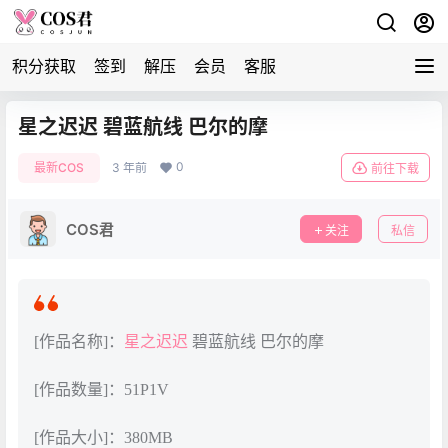
积分获取
签到
解压
会员
客服
星之迟迟 碧蓝航线 巴尔的摩
0
最新COS
3 年前
前往下载
COS君
关注
私信
[作品名称]：
星之迟迟
碧蓝航线 巴尔的摩
[作品数量]：51P1V
[作品大小]：380MB