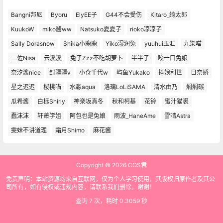
Bangni邦尼
Byoru
ElyEE子
G44不会受伤
Kitaro_绮太郎
KuukoW
miko酱ww
Natsuko夏夏子
rioko凉凉子
Sally Dorasnow
Shika小鹿鹿
Yiko湿润兔
yuuhui玉汇
九柒喵
二佐Nisa
云溪溪
兔子Zzz不吃胡萝卜
半半子
咬一口兔娘
奈汐酱nice
封疆疆v
小仓千代w
屿鱼Yukako
抖娘利世
日奈娇
星之迟迟
桜桃喵
水淼aqua
洛璃LoLiSAMA
清水由乃
焖焖碳
瓜希酱
白栎Shirly
神楽坂真冬
秋和柯基
花铃
蜜汁猫裘
蠢沫沫
轩萧学姐
阿包也是兔娘
雨波_HaneAme
雪晴Astra
雯妹不讲道理
霜月Shimo
麻花酱
Copyright © 2026
COS君
免责声明：本站资源均来自互联网，仅为个人学习使用，其版权归原作者及其公
司所有，如有侵权或违规内容，请联系我们删除，谢谢！
查询 7 次，耗时 0.3059 秒