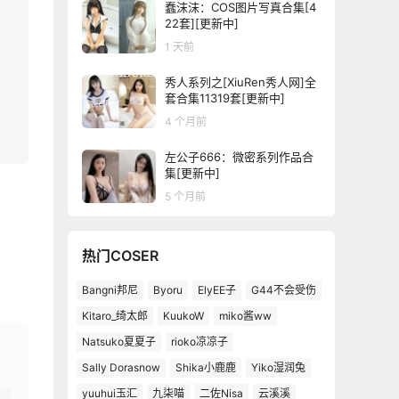
蠢沫沫：COS图片写真合集[4
22套][更新中]
1 天前
秀人系列之[XiuRen秀人网]全
套合集11319套[更新中]
4 个月前
左公子666：微密系列作品合
集[更新中]
5 个月前
热门COSER
Bangni邦尼
Byoru
ElyEE子
G44不会受伤
Kitaro_绮太郎
KuukoW
miko酱ww
Natsuko夏夏子
rioko凉凉子
Sally Dorasnow
Shika小鹿鹿
Yiko湿润兔
yuuhui玉汇
九柒喵
二佐Nisa
云溪溪