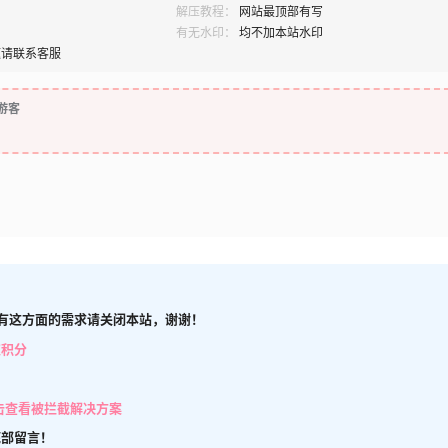
解压教程：
网站最顶部有写
有无水印：
均不加本站水印
题请联系客服
游客
有这方面的需求请关闭本站，谢谢！
取积分
击查看被拦截解决方案
底部留言！