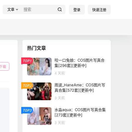
文章
登录
快速注册
热门文章
咬一口兔娘：COS图片写真合
TOP1
集[296套][更新中]
下载
4 天前
雨波_HaneAme：COS图片写
TOP2
真合集[572套][更新中]
3 天前
水淼aqua：COS图片写真合集
TOP3
[273套][更新中]
3 天前