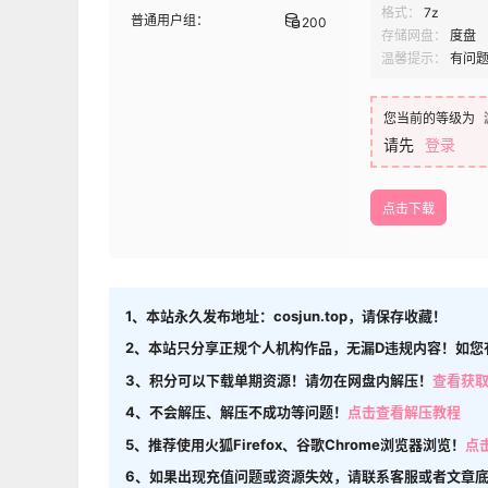
格式：
7z
普通用户组：
200
存储网盘：
度盘
温馨提示：
有问
您当前的等级为
请先
登录
点击下载
1、本站永久发布地址：cosjun.top，请保存收藏！
2、本站只分享正规个人机构作品，无漏D违规内容！如您
3、积分可以下载单期资源！请勿在网盘内解压！
查看获
4、不会解压、解压不成功等问题！
点击查看解压教程
5、推荐使用火狐Firefox、谷歌Chrome浏览器浏览！
点
6、如果出现充值问题或资源失效，请联系客服或者文章