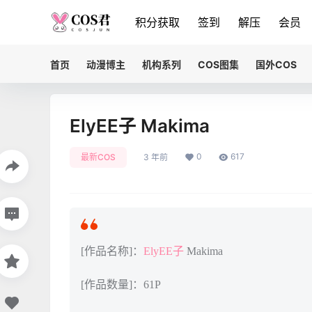
积分获取
签到
解压
会员
首页
动漫博主
机构系列
COS图集
国外COS
ElyEE子 Makima
0
617
最新COS
3 年前
[作品名称]：
ElyEE子
Makima
[作品数量]：61P