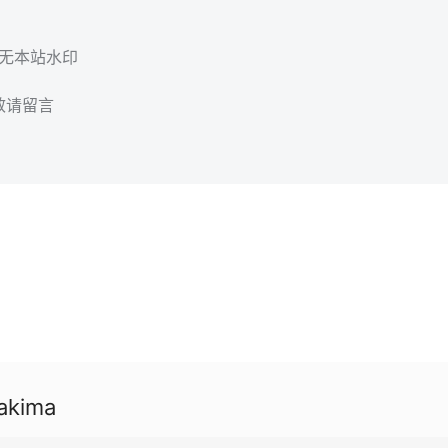
，无本站水印
效请留言
akima