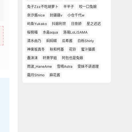
兔子Zzz不吃胡萝卜
半半子
咬一口兔娘
奈汐酱nice
封疆疆v
小仓千代w
屿鱼Yukako
抖娘利世
日奈娇
星之迟迟
桜桃喵
水淼aqua
洛璃LoLiSAMA
清水由乃
焖焖碳
瓜希酱
白栎Shirly
神楽坂真冬
秋和柯基
花铃
蜜汁猫裘
蠢沫沫
轩萧学姐
阿包也是兔娘
雨波_HaneAme
雪晴Astra
雯妹不讲道理
霜月Shimo
麻花酱