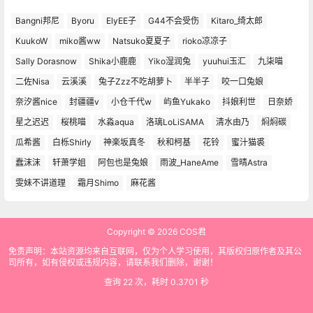
Bangni邦尼
Byoru
ElyEE子
G44不会受伤
Kitaro_绮太郎
KuukoW
miko酱ww
Natsuko夏夏子
rioko凉凉子
Sally Dorasnow
Shika小鹿鹿
Yiko湿润兔
yuuhui玉汇
九柒喵
二佐Nisa
云溪溪
兔子Zzz不吃胡萝卜
半半子
咬一口兔娘
奈汐酱nice
封疆疆v
小仓千代w
屿鱼Yukako
抖娘利世
日奈娇
星之迟迟
桜桃喵
水淼aqua
洛璃LoLiSAMA
清水由乃
焖焖碳
瓜希酱
白栎Shirly
神楽坂真冬
秋和柯基
花铃
蜜汁猫裘
蠢沫沫
轩萧学姐
阿包也是兔娘
雨波_HaneAme
雪晴Astra
雯妹不讲道理
霜月Shimo
麻花酱
Copyright © 2026
COS君
免责声明：本站资源均来自互联网，仅为个人学习使用，其版权归原作者及其公
司所有，如有侵权或违规内容，请联系我们删除，谢谢！
查询 22 次，耗时 0.3701 秒