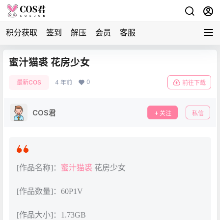
积分获取
签到
解压
会员
客服
蜜汁猫裘 花房少女
0
最新COS
4 年前
前往下载
COS君
关注
私信
[作品名称]：
蜜汁猫裘
花房少女
[作品数量]：60P1V
[作品大小]：1.73GB