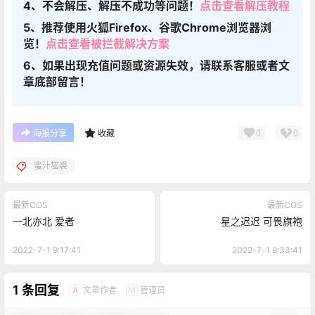
4、不会解压、解压不成功等问题！
点击查看解压教程
5、推荐使用火狐Firefox、谷歌Chrome浏览器浏
览！
点击查看被拦截解决方案
6、如果出现充值问题或资源失效，请联系客服或者文
章底部留言！
0
0
海报分享
收藏
蜜汁猫裘
最新COS
最新COS
一北亦北 爱者
星之迟迟 可畏旗袍
2022-7-1 9:17:41
2022-7-1 9:33:41
1 条回复
文章作者
管理员
A
M