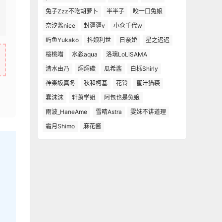
兔子Zzz不吃胡萝卜
半半子
咬一口兔娘
奈汐酱nice
封疆疆v
小仓千代w
屿鱼Yukako
抖娘利世
日奈娇
星之迟迟
桜桃喵
水淼aqua
洛璃LoLiSAMA
清水由乃
焖焖碳
瓜希酱
白栎Shirly
神楽坂真冬
秋和柯基
花铃
蜜汁猫裘
蠢沫沫
轩萧学姐
阿包也是兔娘
雨波_HaneAme
雪晴Astra
雯妹不讲道理
霜月Shimo
麻花酱