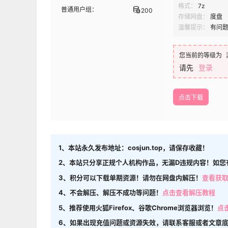
格式：
7z
普通用户组：
200
存储网盘：
度盘
温馨提示：
有问
您当前的等级为
请先
登录
点击下载
1、本站永久发布地址：cosjun.top，请保存收藏！
2、本站只分享正规个人机构作品，无漏D违规内容！如您
3、积分可以下载单期资源！请勿在网盘内解压！
查看获
4、不会解压、解压不成功等问题！
点击查看解压教程
5、推荐使用火狐Firefox、谷歌Chrome浏览器浏览！
点
6、如果出现充值问题或资源失效，请联系客服或者文章