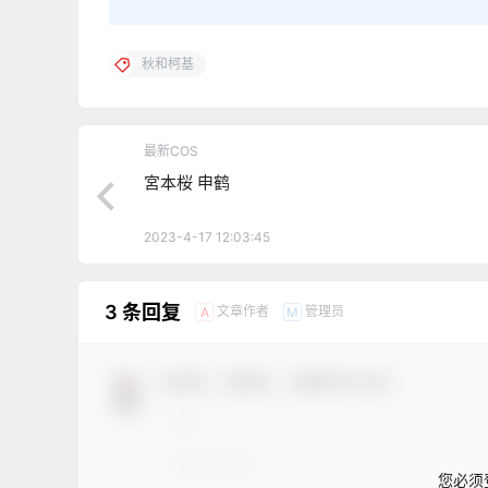
秋和柯基
最新COS
宮本桜 申鹤
2023-4-17 12:03:45
3 条回复
文章作者
管理员
A
M
欢迎您，新朋友，感谢参与互动！
您必须