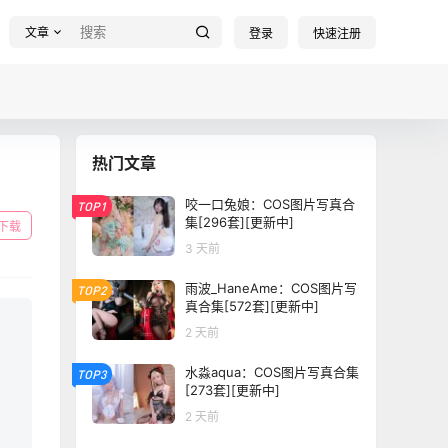
文章
登录
快速注册
热门文章
咬一口兔娘：COS图片写真合
TOP1
集[296套][更新中]
下载
3 天前
雨波_HaneAme：COS图片写
TOP2
真合集[572套][更新中]
2 天前
水淼aqua：COS图片写真合集
TOP3
[273套][更新中]
2 天前