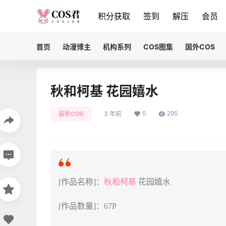
积分获取
签到
解压
会员
首页
动漫博主
机构系列
COS图集
国外COS
秋和柯基 花园嬉水
0
295
最新COS
3 年前
[作品名称]：
秋和柯基
花园嬉水
[作品数量]：67P