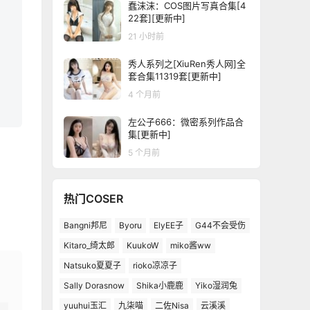
蠢沫沫：COS图片写真合集[4
22套][更新中]
21 小时前
秀人系列之[XiuRen秀人网]全
套合集11319套[更新中]
4 个月前
左公子666：微密系列作品合
集[更新中]
5 个月前
热门COSER
Bangni邦尼
Byoru
ElyEE子
G44不会受伤
Kitaro_绮太郎
KuukoW
miko酱ww
Natsuko夏夏子
rioko凉凉子
Sally Dorasnow
Shika小鹿鹿
Yiko湿润兔
yuuhui玉汇
九柒喵
二佐Nisa
云溪溪