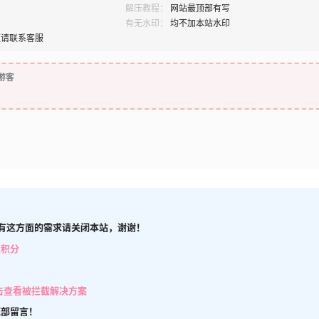
解压教程：
网站最顶部有写
有无水印：
均不加本站水印
题请联系客服
游客
有这方面的需求请关闭本站，谢谢！
取积分
击查看被拦截解决方案
底部留言！