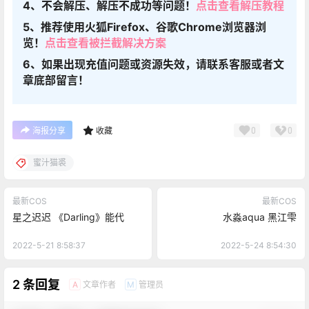
4、不会解压、解压不成功等问题！
点击查看解压教程
5、推荐使用火狐Firefox、谷歌Chrome浏览器浏
览！
点击查看被拦截解决方案
6、如果出现充值问题或资源失效，请联系客服或者文
章底部留言！
0
0
海报分享
收藏
蜜汁猫裘
最新COS
最新COS
星之迟迟 《Darling》能代
水淼aqua 黑江雫
2022-5-21 8:58:37
2022-5-24 8:54:30
2 条回复
文章作者
管理员
A
M