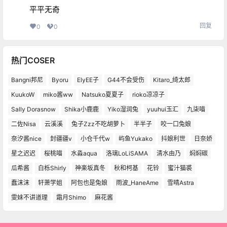
平平无奇
回复
0
0
热门COSER
Bangni邦尼
Byoru
ElyEE子
G44不会受伤
Kitaro_绮太郎
KuukoW
miko酱ww
Natsuko夏夏子
rioko凉凉子
Sally Dorasnow
Shika小鹿鹿
Yiko湿润兔
yuuhui玉汇
九柒喵
二佐Nisa
云溪溪
兔子Zzz不吃胡萝卜
半半子
咬一口兔娘
奈汐酱nice
封疆疆v
小仓千代w
屿鱼Yukako
抖娘利世
日奈娇
星之迟迟
桜桃喵
水淼aqua
洛璃LoLiSAMA
清水由乃
焖焖碳
瓜希酱
白栎Shirly
神楽坂真冬
秋和柯基
花铃
蜜汁猫裘
蠢沫沫
轩萧学姐
阿包也是兔娘
雨波_HaneAme
雪晴Astra
雯妹不讲道理
霜月Shimo
麻花酱