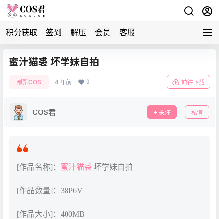
积分获取
签到
解压
会员
客服
蜜汁猫裘 坏学妹自拍
0
最新COS
4 年前
前往下载
COS君
关注
私信
[作品名称]：
蜜汁猫裘
坏学妹自拍
[作品数量]：38P6V
[作品大小]：400MB