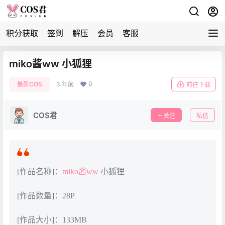
积分获取
签到
解压
会员
客服
miko酱ww 小狐狸
0
最新COS
3 年前
前往下载
COS君
关注
私信
[作品名称]：
miko酱ww
小狐狸
[作品数量]：28P
[作品大小]：133MB