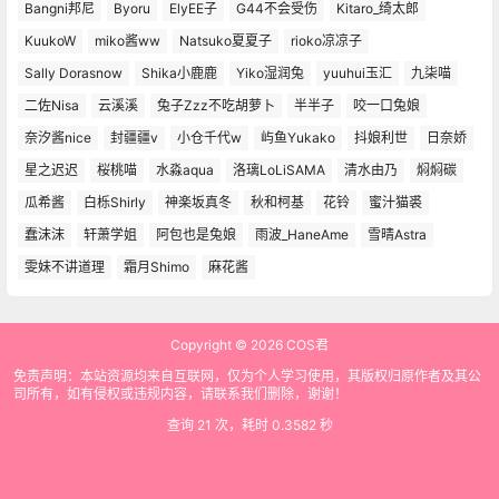
Bangni邦尼
Byoru
ElyEE子
G44不会受伤
Kitaro_绮太郎
KuukoW
miko酱ww
Natsuko夏夏子
rioko凉凉子
Sally Dorasnow
Shika小鹿鹿
Yiko湿润兔
yuuhui玉汇
九柒喵
二佐Nisa
云溪溪
兔子Zzz不吃胡萝卜
半半子
咬一口兔娘
奈汐酱nice
封疆疆v
小仓千代w
屿鱼Yukako
抖娘利世
日奈娇
星之迟迟
桜桃喵
水淼aqua
洛璃LoLiSAMA
清水由乃
焖焖碳
瓜希酱
白栎Shirly
神楽坂真冬
秋和柯基
花铃
蜜汁猫裘
蠢沫沫
轩萧学姐
阿包也是兔娘
雨波_HaneAme
雪晴Astra
雯妹不讲道理
霜月Shimo
麻花酱
Copyright © 2026
COS君
免责声明：本站资源均来自互联网，仅为个人学习使用，其版权归原作者及其公
司所有，如有侵权或违规内容，请联系我们删除，谢谢！
查询 21 次，耗时 0.3582 秒