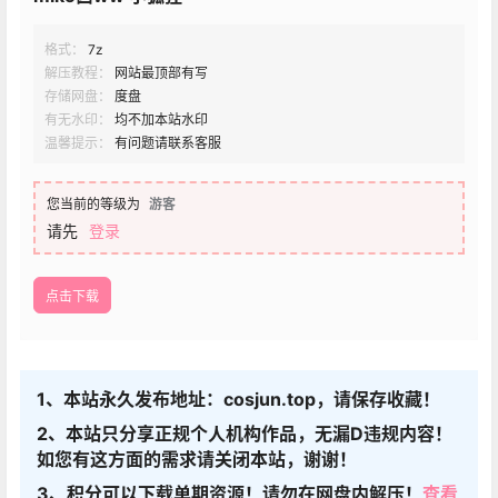
格式：
7z
解压教程：
网站最顶部有写
存储网盘：
度盘
有无水印：
均不加本站水印
温馨提示：
有问题请联系客服
您当前的等级为
游客
请先
登录
点击下载
1、本站永久发布地址：cosjun.top，请保存收藏！
2、本站只分享正规个人机构作品，无漏D违规内容！
如您有这方面的需求请关闭本站，谢谢！
3、积分可以下载单期资源！请勿在网盘内解压！
查看