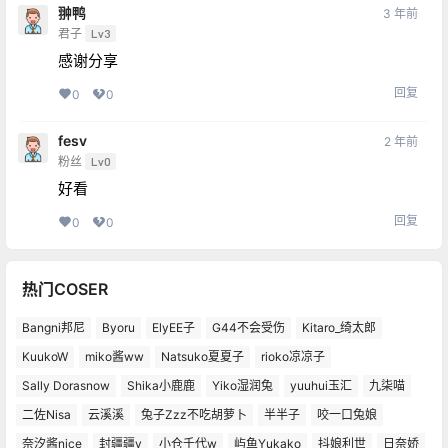
翀鸭
3 年前
君子
Lv3
感谢分享
回复
0
0
fesv
2 年前
粉丝
Lv0
好看
回复
0
0
热门COSER
Bangni邦尼
Byoru
ElyEE子
G44不会受伤
Kitaro_绮太郎
KuukoW
miko酱ww
Natsuko夏夏子
rioko凉凉子
Sally Dorasnow
Shika小鹿鹿
Yiko湿润兔
yuuhui玉汇
九柒喵
二佐Nisa
云溪溪
兔子Zzz不吃胡萝卜
半半子
咬一口兔娘
奈汐酱nice
封疆疆v
小仓千代w
屿鱼Yukako
抖娘利世
日奈娇