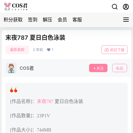
积分获取
签到
解压
会员
客服
末夜787 夏日白色泳装
1
最新美图
3 年前
前往下载
COS君
关注
私信
[作品名称]：
末夜787
夏日白色泳装
[作品数量]：23P1V
[作品大小]：744MB