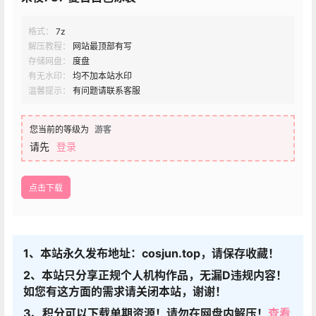
格式：
7z
解压教程：
网站最顶部有写
存储网盘：
度盘
有无水印：
均不加本站水印
温馨提示：
有问题请联系客服
您当前的等级为
游客
请先
登录
点击下载
1、本站永久发布地址：cosjun.top，请保存收藏！
2、本站只分享正规个人机构作品，无漏D违规内容！
如您有这方面的需求请关闭本站，谢谢！
3、积分可以下载单期资源！请勿在网盘内解压！
查看