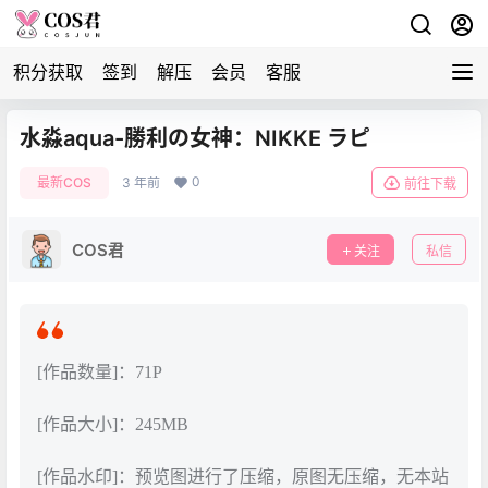
积分获取
签到
解压
会员
客服
水淼aqua-勝利の女神：NIKKE ラピ
0
最新COS
3 年前
前往下载
COS君
关注
私信
[作品数量]：71P
[作品大小]：245MB
[作品水印]：预览图进行了压缩，原图无压缩，无本站