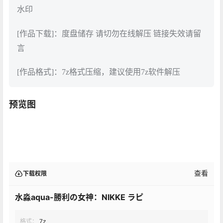
水印
[作品下载]：度盘储存 请切勿在线解压 链接失效请留
言
[作品格式]：7z格式压缩，建议使用7z软件解压
预览图
查看
下载权限
水淼aqua-勝利の女神：NIKKE ラピ
格式：
7z