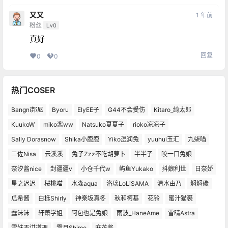
又又
1 年前
粉丝
Lv0
真好
回复
0
0
热门COSER
Bangni邦尼
Byoru
ElyEE子
G44不会受伤
Kitaro_绮太郎
KuukoW
miko酱ww
Natsuko夏夏子
rioko凉凉子
Sally Dorasnow
Shika小鹿鹿
Yiko湿润兔
yuuhui玉汇
九柒喵
二佐Nisa
云溪溪
兔子Zzz不吃胡萝卜
半半子
咬一口兔娘
奈汐酱nice
封疆疆v
小仓千代w
屿鱼Yukako
抖娘利世
日奈娇
星之迟迟
桜桃喵
水淼aqua
洛璃LoLiSAMA
清水由乃
焖焖碳
瓜希酱
白栎Shirly
神楽坂真冬
秋和柯基
花铃
蜜汁猫裘
蠢沫沫
轩萧学姐
阿包也是兔娘
雨波_HaneAme
雪晴Astra
雯妹不讲道理
霜月Shimo
麻花酱