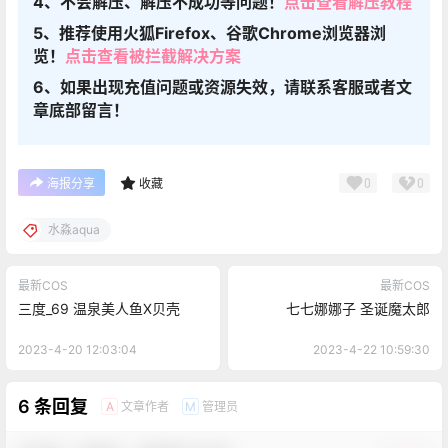
4、不会解压、解压不成功等问题！
点击查看解压教程
5、推荐使用火狐Firefox、谷歌Chrome浏览器浏
览！
点击查看被拦截解决方案
6、如果出现充值问题或资源失效，请联系客服或者文
章底部留言！
0
0
海报分享
收藏
水淼aqua
最新COS
最新COS
三度_69 温泉美人鱼X贝壳
七七娜娜子 圣诞魔太郎
2023-4-20 12:03:04
2023-4-22 10:59:30
6 条回复
文章作者
管理员
A
M