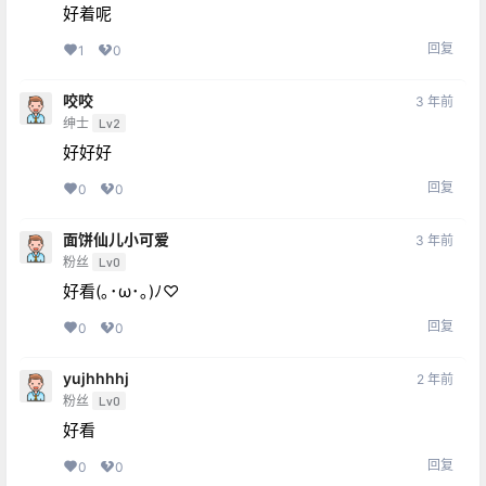
好着呢
回复
1
0
咬咬
3 年前
绅士
Lv2
好好好
回复
0
0
面饼仙儿小可爱
3 年前
粉丝
Lv0
好看(｡･ω･｡)ﾉ♡
回复
0
0
yujhhhhj
2 年前
粉丝
Lv0
好看
回复
0
0