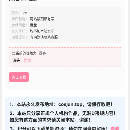
格式：
7z
解压教程：
网站最顶部有写
存储网盘：
度盘
有无水印：
均不加本站水印
温馨提示：
有问题请联系客服
您当前的等级为
游客
请先
登录
点击下载
1、本站永久发布地址：cosjun.top，请保存收藏！
2、本站只分享正规个人机构作品，无漏D违规内容！
如您有这方面的需求请关闭本站，谢谢！
3、积分可以下载单期资源！请勿在网盘内解压！
查看