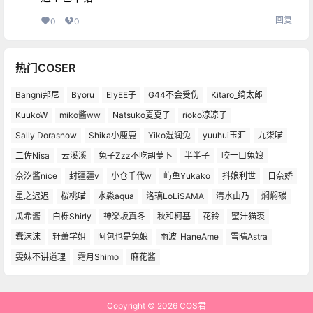
回复
0
0
热门COSER
Bangni邦尼
Byoru
ElyEE子
G44不会受伤
Kitaro_绮太郎
KuukoW
miko酱ww
Natsuko夏夏子
rioko凉凉子
Sally Dorasnow
Shika小鹿鹿
Yiko湿润兔
yuuhui玉汇
九柒喵
二佐Nisa
云溪溪
兔子Zzz不吃胡萝卜
半半子
咬一口兔娘
奈汐酱nice
封疆疆v
小仓千代w
屿鱼Yukako
抖娘利世
日奈娇
星之迟迟
桜桃喵
水淼aqua
洛璃LoLiSAMA
清水由乃
焖焖碳
瓜希酱
白栎Shirly
神楽坂真冬
秋和柯基
花铃
蜜汁猫裘
蠢沫沫
轩萧学姐
阿包也是兔娘
雨波_HaneAme
雪晴Astra
雯妹不讲道理
霜月Shimo
麻花酱
Copyright © 2026
COS君