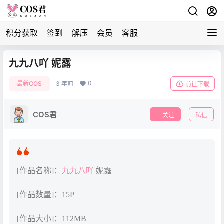
积分获取
签到
解压
会员
客服
九九八吖 妮露
0
最新COS
3 年前
前往下载
COS君
关注
私信
[作品名称]：
九九八吖
妮露
[作品数量]：15P
[作品大小]：112MB