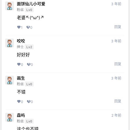
面饼仙儿小可爱
3 年前
粉丝
Lv0
老婆↖(^ω^)↗
回复
1
0
咬咬
3 年前
绅士
Lv2
好好好
回复
0
0
画生
3 年前
粉丝
Lv0
不错
回复
0
0
森屿
2 年前
粉丝
Lv0
这个也不错