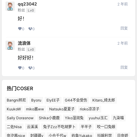
qq23042
2 年前
粉丝
Lv0
好！
回复
0
0
流浪体
2 年前
粉丝
Lv0
好好好！
回复
0
0
热门COSER
Bangni邦尼
Byoru
ElyEE子
G44不会受伤
Kitaro_绮太郎
KuukoW
miko酱ww
Natsuko夏夏子
rioko凉凉子
Sally Dorasnow
Shika小鹿鹿
Yiko湿润兔
yuuhui玉汇
九柒喵
二佐Nisa
云溪溪
兔子Zzz不吃胡萝卜
半半子
咬一口兔娘
奈汐酱nice
封疆疆v
小仓千代w
屿鱼Yukako
抖娘利世
日奈娇