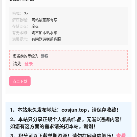
格式：
7z
解压教程：
网站最顶部有写
存储网盘：
度盘
有无水印：
均不加本站水印
温馨提示：
有问题请联系客服
您当前的等级为
游客
请先
登录
点击下载
1、本站永久发布地址：cosjun.top，请保存收藏！
2、本站只分享正规个人机构作品，无漏D违规内容！
如您有这方面的需求请关闭本站，谢谢！
3、积分可以下载单期资源！请勿在网盘内解压！
查看