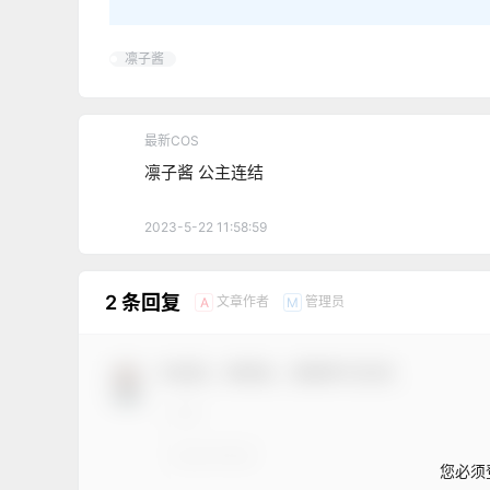
凛子酱
最新COS
凛子酱 公主连结
2023-5-22 11:58:59
2 条回复
文章作者
管理员
A
M
欢迎您，新朋友，感谢参与互动！
您必须