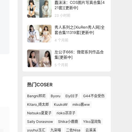
蠢沫沫：COS图片写真合集[4
21套][更新中]
23 小时前
秀人系列之[XiuRen秀人网]全
套合集11319套[更新中]
4 个月前
左公子666：微密系列作品合
集[更新中]
5 个月前
热门COSER
Bangni邦尼
Byoru
ElyEE子
G44不会受伤
Kitaro_绮太郎
KuukoW
miko酱ww
Natsuko夏夏子
rioko凉凉子
Sally Dorasnow
Shika小鹿鹿
Yiko湿润兔
yuuhui玉汇
九柒喵
二佐Nisa
云溪溪