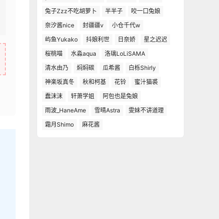
兔子Zzz不吃胡萝卜
半半子
咬一口兔娘
奈汐酱nice
封疆疆v
小仓千代w
屿鱼Yukako
抖娘利世
日奈娇
星之迟迟
桜桃喵
水淼aqua
洛璃LoLiSAMA
清水由乃
焖焖碳
瓜希酱
白栎Shirly
神楽坂真冬
秋和柯基
花铃
蜜汁猫裘
蠢沫沫
轩萧学姐
阿包也是兔娘
雨波_HaneAme
雪晴Astra
雯妹不讲道理
霜月Shimo
麻花酱