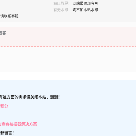
解压教程：
网站最顶部有写
有无水印：
均不加本站水印
题请联系客服
游客
有这方面的需求请关闭本站，谢谢！
取积分
击查看被拦截解决方案
底部留言！