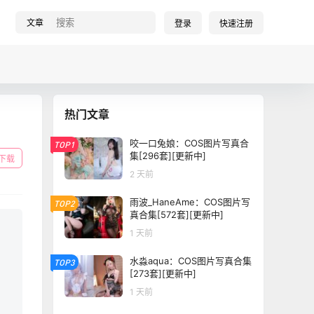
文章
登录
快速注册
热门文章
咬一口兔娘：COS图片写真合
TOP1
集[296套][更新中]
下载
2 天前
雨波_HaneAme：COS图片写
TOP2
真合集[572套][更新中]
1 天前
水淼aqua：COS图片写真合集
TOP3
[273套][更新中]
1 天前