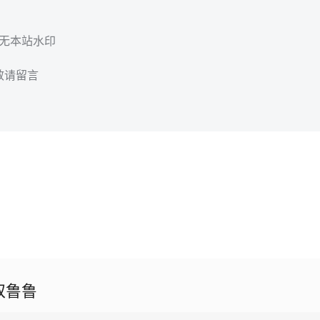
，无本站水印
效请留言
奴鲁鲁