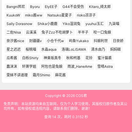
Bangni邦尼
Byoru
ElyEE子
G44不会受伤
Kitaro_绮太郎
KuukoW
miko酱ww
Natsuko夏夏子
rioko凉凉子
Sally Dorasnow
Shika小鹿鹿
Yiko湿润兔
yuuhui玉汇
九柒喵
二佐Nisa
云溪溪
兔子Zzz不吃胡萝卜
半半子
咬一口兔娘
奈汐酱nice
封疆疆v
小仓千代w
屿鱼Yukako
抖娘利世
日奈娇
星之迟迟
桜桃喵
水淼aqua
洛璃LoLiSAMA
清水由乃
焖焖碳
瓜希酱
白栎Shirly
神楽坂真冬
秋和柯基
花铃
蜜汁猫裘
蠢沫沫
轩萧学姐
阿包也是兔娘
雨波_HaneAme
雪晴Astra
雯妹不讲道理
霜月Shimo
麻花酱
Copyright © 2026
COS君
免责声明：本站资源均来自互联网，仅为个人学习使用，其版权归原作者及其公
司所有，如有侵权或违规内容，请联系我们删除，谢谢！
查询 14 次，耗时 0.3152 秒