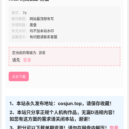
格式：
7z
解压教程：
网站最顶部有写
存储网盘：
度盘
有无水印：
均不加本站水印
温馨提示：
有问题请联系客服
您当前的等级为
游客
请先
登录
点击下载
1、本站永久发布地址：cosjun.top，请保存收藏！
2、本站只分享正规个人机构作品，无漏D违规内容！
如您有这方面的需求请关闭本站，谢谢！
3、积分可以下载单期资源！请勿在网盘内解压！
查看