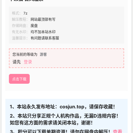
格式：
7z
解压教程：
网站最顶部有写
存储网盘：
度盘
有无水印：
均不加本站水印
温馨提示：
有问题请联系客服
您当前的等级为
游客
请先
登录
点击下载
1、本站永久发布地址：cosjun.top，请保存收藏！
2、本站只分享正规个人机构作品，无漏D违规内容！
如您有这方面的需求请关闭本站，谢谢！
3、积分可以下载单期资源！请勿在网盘内解压！
查看