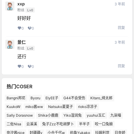
xxp
3 年前
粉丝
Lv0
好好好
回复
0
0
景仁
3 年前
粉丝
Lv0
还行
回复
0
0
热门COSER
Bangni邦尼
Byoru
ElyEE子
G44不会受伤
Kitaro_绮太郎
KuukoW
miko酱ww
Natsuko夏夏子
rioko凉凉子
Sally Dorasnow
Shika小鹿鹿
Yiko湿润兔
yuuhui玉汇
九柒喵
二佐Nisa
云溪溪
兔子Zzz不吃胡萝卜
半半子
咬一口兔娘
奈汐酱nice
封疆疆v
小仓千代w
屿鱼Yukako
抖娘利世
日奈娇