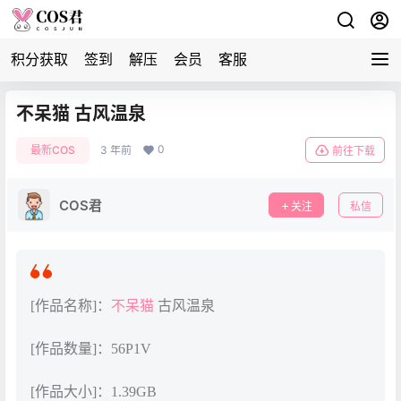
积分获取
签到
解压
会员
客服
不呆猫 古风温泉
0
最新COS
3 年前
前往下载
COS君
关注
私信
[作品名称]：
不呆猫
古风温泉
[作品数量]：56P1V
[作品大小]：1.39GB