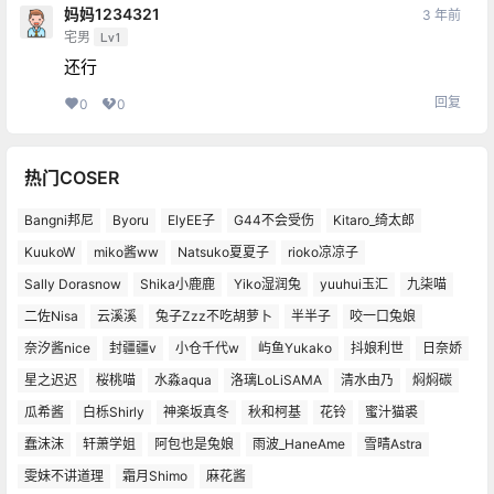
妈妈1234321
3 年前
宅男
Lv1
还行
回复
0
0
热门COSER
Bangni邦尼
Byoru
ElyEE子
G44不会受伤
Kitaro_绮太郎
KuukoW
miko酱ww
Natsuko夏夏子
rioko凉凉子
Sally Dorasnow
Shika小鹿鹿
Yiko湿润兔
yuuhui玉汇
九柒喵
二佐Nisa
云溪溪
兔子Zzz不吃胡萝卜
半半子
咬一口兔娘
奈汐酱nice
封疆疆v
小仓千代w
屿鱼Yukako
抖娘利世
日奈娇
星之迟迟
桜桃喵
水淼aqua
洛璃LoLiSAMA
清水由乃
焖焖碳
瓜希酱
白栎Shirly
神楽坂真冬
秋和柯基
花铃
蜜汁猫裘
蠢沫沫
轩萧学姐
阿包也是兔娘
雨波_HaneAme
雪晴Astra
雯妹不讲道理
霜月Shimo
麻花酱