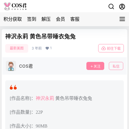
积分获取
签到
解压
会员
客服
神沢永莉 黄色吊带睡衣兔兔
1
最新美图
3 年前
前往下载
COS君
关注
私信
[作品名称]：
神沢永莉
黄色吊带睡衣兔兔
[作品数量]：22P
[作品大小]：90MB