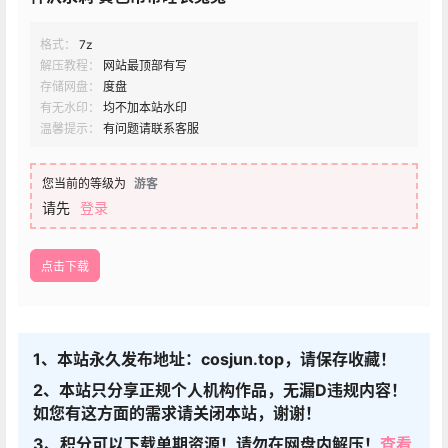
格式：
7z
解压教程：
网站最顶部有写
存储网盘：
度盘
有无水印：
均不加本站水印
温馨提示：
有问题请联系客服
您当前的等级为
游客
请先
登录
点击下载
1、本站永久发布地址：cosjun.top，请保存收藏！
2、本站只分享正规个人机构作品，无漏D违规内容！
如您有这方面的需求请关闭本站，谢谢！
3、积分可以下载单期资源！请勿在网盘内解压！
查看