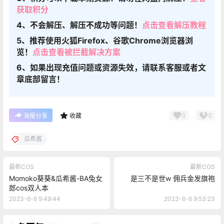
获取积分
4、不会解压、解压不成功等问题！
点击查看解压教程
5、推荐使用火狐Firefox、谷歌Chrome浏览器浏
览！
点击查看被拦截解决方案
6、如果出现充值问题或资源失效，请联系客服或者文
章底部留言！
0
0
海报分享
收藏
瓜希酱
最新COS
最新COS
Momoko葵葵&瓜希酱-BA兔女
是三不是世w 佣兵金发旗袍
郎cos双人本
2023-6-6 9:49:44
2023-6-6 9:53:23