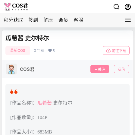
积分获取
签到
解压
会员
客服
瓜希酱 史尔特尔
0
最新COS
3 年前
前往下载
COS君
关注
私信
[作品名称]：
瓜希酱
史尔特尔
[作品数量]：104P
[作品大小]：683MB