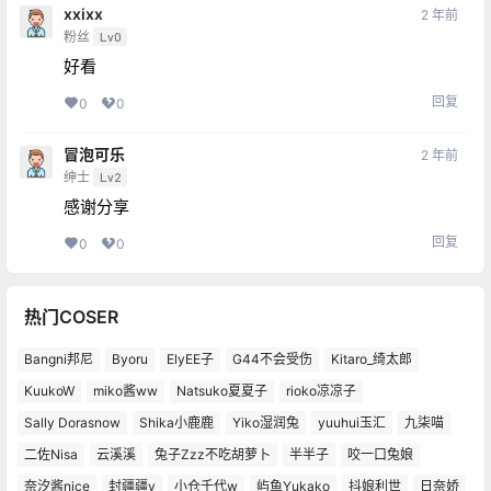
xxixx
2 年前
粉丝
Lv0
好看
回复
0
0
冒泡可乐
2 年前
绅士
Lv2
感谢分享
回复
0
0
热门COSER
Bangni邦尼
Byoru
ElyEE子
G44不会受伤
Kitaro_绮太郎
KuukoW
miko酱ww
Natsuko夏夏子
rioko凉凉子
Sally Dorasnow
Shika小鹿鹿
Yiko湿润兔
yuuhui玉汇
九柒喵
二佐Nisa
云溪溪
兔子Zzz不吃胡萝卜
半半子
咬一口兔娘
奈汐酱nice
封疆疆v
小仓千代w
屿鱼Yukako
抖娘利世
日奈娇