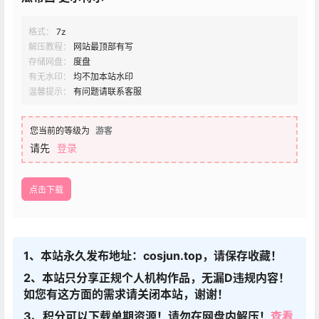
格式：
7z
解压教程：
网站最顶部有写
存储网盘：
度盘
有无水印：
均不加本站水印
温馨提示：
有问题请联系客服
您当前的等级为
游客
请先
登录
点击下载
1、本站永久发布地址：cosjun.top，请保存收藏！
2、本站只分享正规个人机构作品，无漏D违规内容！
如您有这方面的需求请关闭本站，谢谢！
3、积分可以下载单期资源！请勿在网盘内解压！
查看