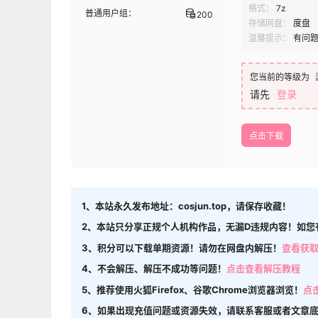
格式：
7z
普通用户组：
200
存储网盘：
度盘
温馨提示：
有问
您当前的等级为
请先
登录
点击下载
1、本站永久发布地址：cosjun.top，请保存收藏！
2、本站只分享正规个人机构作品，无漏D违规内容！如您
3、积分可以下载单期资源！请勿在网盘内解压！
查看获
4、不会解压、解压不成功等问题！
点击查看解压教程
5、推荐使用火狐Firefox、谷歌Chrome浏览器浏览！
点
6、如果出现充值问题或资源失效，请联系客服或者文章