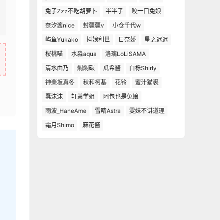
兔子Zzz不吃胡萝卜
半半子
咬一口兔娘
奈汐酱nice
封疆疆v
小仓千代w
屿鱼Yukako
抖娘利世
日奈娇
星之迟迟
桜桃喵
水淼aqua
洛璃LoLiSAMA
清水由乃
焖焖碳
瓜希酱
白栎Shirly
神楽坂真冬
秋和柯基
花铃
蜜汁猫裘
蠢沫沫
轩萧学姐
阿包也是兔娘
雨波_HaneAme
雪晴Astra
雯妹不讲道理
霜月Shimo
麻花酱