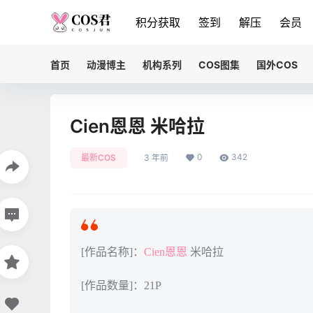
积分获取
签到
解压
会员
首页
动漫博主
机构系列
COS图集
国外COS
Cien恩恩 米哈拉
0
342
最新COS
3 年前
[作品名称]：
Cien恩恩
米哈拉
[作品数量]：21P