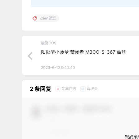
Cien恩恩
最新COS
阳炎型小菠萝 禁闭者 MBCC-S-367 莓丝
2023-6-12 9:40:40
2 条回复
文章作者
管理员
A
M
欢迎您，新朋友，感谢参与互动！
您必须