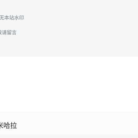
，无本站水印
效请留言
 米哈拉