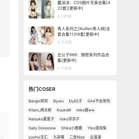
蠢沫沫：COS图片写真合集[4
22套][更新中]
9 小时前
秀人系列之[XiuRen秀人网]全
套合集11319套[更新中]
4 个月前
左公子666：微密系列作品合
集[更新中]
5 个月前
热门COSER
Bangni邦尼
Byoru
ElyEE子
G44不会受伤
Kitaro_绮太郎
KuukoW
miko酱ww
Natsuko夏夏子
rioko凉凉子
Sally Dorasnow
Shika小鹿鹿
Yiko湿润兔
yuuhui玉汇
九柒喵
二佐Nisa
云溪溪