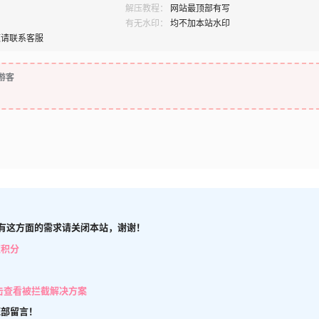
解压教程：
网站最顶部有写
有无水印：
均不加本站水印
题请联系客服
游客
有这方面的需求请关闭本站，谢谢！
取积分
击查看被拦截解决方案
底部留言！