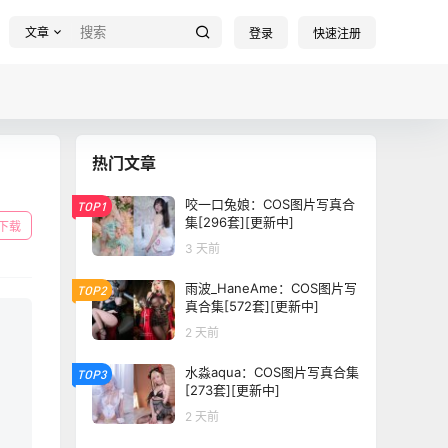
文章
登录
快速注册
热门文章
咬一口兔娘：COS图片写真合
TOP1
集[296套][更新中]
下载
3 天前
雨波_HaneAme：COS图片写
TOP2
真合集[572套][更新中]
2 天前
水淼aqua：COS图片写真合集
TOP3
[273套][更新中]
2 天前