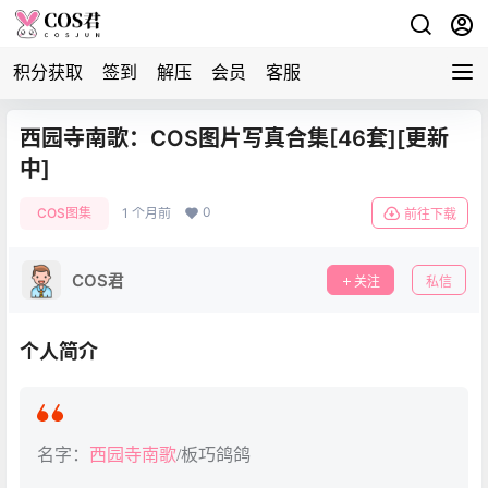
积分获取
签到
解压
会员
客服
西园寺南歌：COS图片写真合集[46套][更新
中]
0
COS图集
1 个月前
前往下载
COS君
关注
私信
个人简介
名字：
西园寺南歌
/板巧鸽鸽