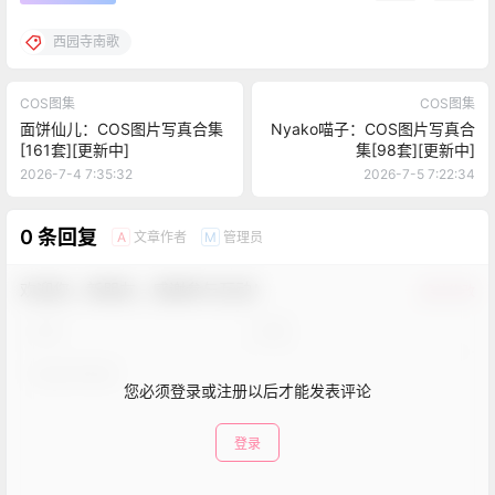
西园寺南歌
COS图集
COS图集
面饼仙儿：COS图片写真合集
Nyako喵子：COS图片写真合
[161套][更新中]
集[98套][更新中]
2026-7-4 7:35:32
2026-7-5 7:22:34
0 条回复
文章作者
管理员
A
M
欢迎您，新朋友，感谢参与互动！
确认修改
您必须登录或注册以后才能发表评论
登录