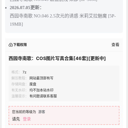
2026.07.05更新：
西园寺南歌 NO.046 2.5次元的诱惑 米莉艾拉魅魔 [5P-
19MB]
查看
下载权限
西园寺南歌：COS图片写真合集[46套][更新中]
格式：
7z
解压教程：
网站最顶部有写
存储网盘：
度盘
有无水印：
均不加本站水印
温馨提示：
有问题请联系客服
您当前的等级为
游客
请先
登录