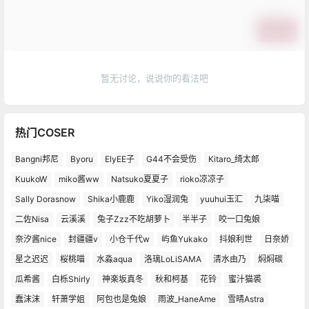
提交
暂无讨论，说说你的看法吧
热门COSER
Bangni邦尼
Byoru
ElyEE子
G44不会受伤
Kitaro_绮太郎
KuukoW
miko酱ww
Natsuko夏夏子
rioko凉凉子
Sally Dorasnow
Shika小鹿鹿
Yiko湿润兔
yuuhui玉汇
九柒喵
二佐Nisa
云溪溪
兔子Zzz不吃胡萝卜
半半子
咬一口兔娘
奈汐酱nice
封疆疆v
小仓千代w
屿鱼Yukako
抖娘利世
日奈娇
星之迟迟
桜桃喵
水淼aqua
洛璃LoLiSAMA
清水由乃
焖焖碳
瓜希酱
白栎Shirly
神楽坂真冬
秋和柯基
花铃
蜜汁猫裘
蠢沫沫
轩萧学姐
阿包也是兔娘
雨波_HaneAme
雪晴Astra