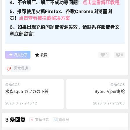
4、不会解压、解压不成功等问题！
点击查看解压教程
5、推荐使用火狐Firefox、谷歌Chrome浏览器浏
览！
点击查看被拦截解决方案
6、如果出现充值问题或资源失效，请联系客服或者文
章底部留言！
0
0
海报分享
收藏
黑龙贯通
最新COS
最新COS
水淼aqua カフカの下着
Byoru Viper毒蛇
2023-6-27 9:48:42
2023-6-27 9:52:03
3 条回复
文章作者
管理员
A
M