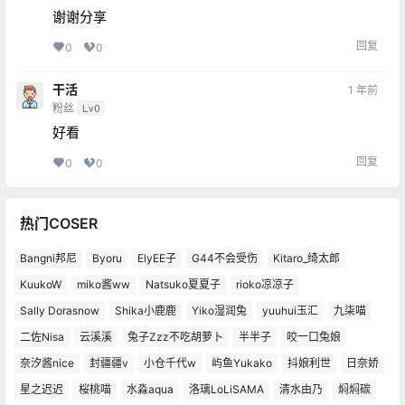
谢谢分享
回复
0
0
干活
1 年前
粉丝
Lv0
好看
回复
0
0
热门COSER
Bangni邦尼
Byoru
ElyEE子
G44不会受伤
Kitaro_绮太郎
KuukoW
miko酱ww
Natsuko夏夏子
rioko凉凉子
Sally Dorasnow
Shika小鹿鹿
Yiko湿润兔
yuuhui玉汇
九柒喵
二佐Nisa
云溪溪
兔子Zzz不吃胡萝卜
半半子
咬一口兔娘
奈汐酱nice
封疆疆v
小仓千代w
屿鱼Yukako
抖娘利世
日奈娇
星之迟迟
桜桃喵
水淼aqua
洛璃LoLiSAMA
清水由乃
焖焖碳