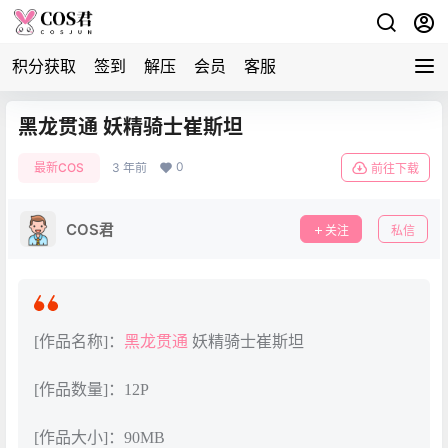
积分获取
签到
解压
会员
客服
黑龙贯通 妖精骑士崔斯坦
0
最新COS
3 年前
前往下载
COS君
关注
私信
[作品名称]：
黑龙贯通
妖精骑士崔斯坦
[作品数量]：12P
[作品大小]：90MB