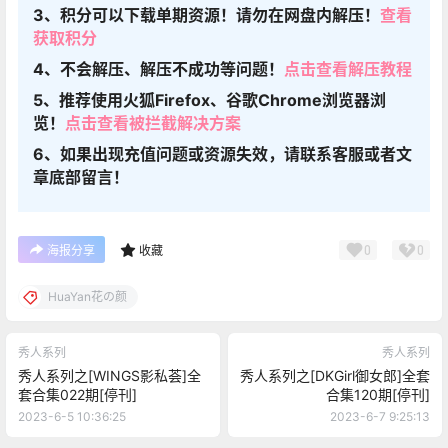
3、积分可以下载单期资源！请勿在网盘内解压！
查看
获取积分
4、不会解压、解压不成功等问题！
点击查看解压教程
5、推荐使用火狐Firefox、谷歌Chrome浏览器浏
览！
点击查看被拦截解决方案
6、如果出现充值问题或资源失效，请联系客服或者文
章底部留言！
0
0
海报分享
收藏
HuaYan花の颜
秀人系列
秀人系列
秀人系列之[WINGS影私荟]全
秀人系列之[DKGirl御女郎]全套
套合集022期[停刊]
合集120期[停刊]
2023-6-5 10:36:25
2023-6-7 9:25:13