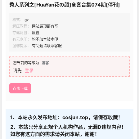
秀人系列之[HuaYan花の颜]全套合集074期[停刊]
格式：
gz
解压教程：
网站最顶部有写
存储网盘：
度盘
有无水印：
均不加本站水印
温馨提示：
有问题请联系客服
您当前的等级为
游客
请先
登录
点击下载
1、本站永久发布地址：cosjun.top，请保存收藏！
2、本站只分享正规个人机构作品，无漏D违规内容！
如您有这方面的需求请关闭本站，谢谢！