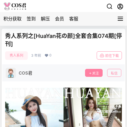
积分获取
签到
解压
会员
客服
秀人系列之[HuaYan花の颜]全套合集074期[停
刊]
0
秀人系列
3 年前
前往下载
COS君
关注
私信