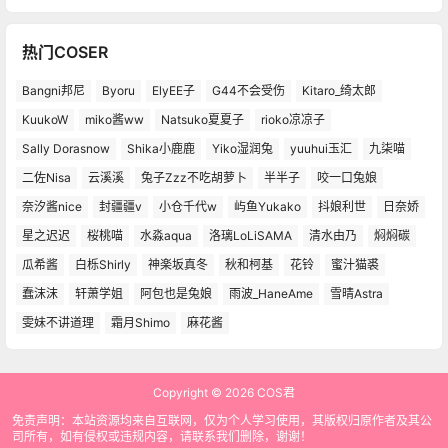
热门COSER
Bangni邦尼
Byoru
ElyEE子
G44不会受伤
Kitaro_绮太郎
KuukoW
miko酱ww
Natsuko夏夏子
rioko凉凉子
Sally Dorasnow
Shika小鹿鹿
Yiko湿润兔
yuuhui玉汇
九柒喵
二佐Nisa
云溪溪
兔子Zzz不吃胡萝卜
半半子
咬一口兔娘
奈汐酱nice
封疆疆v
小仓千代w
屿鱼Yukako
抖娘利世
日奈娇
星之迟迟
桜桃喵
水淼aqua
洛璃LoLiSAMA
清水由乃
焖焖碳
瓜希酱
白栎Shirly
神楽坂真冬
秋和柯基
花铃
蜜汁猫裘
蠢沫沫
轩萧学姐
阿包也是兔娘
雨波_HaneAme
雪晴Astra
雯妹不讲道理
霜月Shimo
麻花酱
Copyright © 2026
COS君
免责声明：本站资源均来自互联网，仅为个人学习使用，其版权归原作者及其公
司所有，如有侵权或违规内容，请联系我们删除，谢谢！