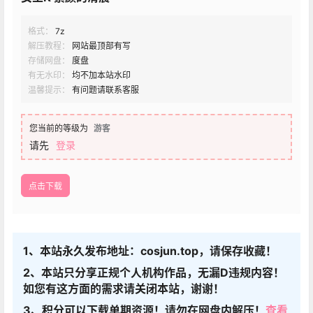
格式：
7z
解压教程：
网站最顶部有写
存储网盘：
度盘
有无水印：
均不加本站水印
温馨提示：
有问题请联系客服
您当前的等级为
游客
请先
登录
点击下载
1、本站永久发布地址：cosjun.top，请保存收藏！
2、本站只分享正规个人机构作品，无漏D违规内容！
如您有这方面的需求请关闭本站，谢谢！
3、积分可以下载单期资源！请勿在网盘内解压！
查看