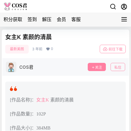
积分获取
签到
解压
会员
客服
女主K 素颜的清晨
0
最新美图
3 年前
前往下载
COS君
关注
私信
[作品名称]：
女主K
素颜的清晨
[作品数量]：102P
[作品大小]：384MB