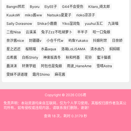
Bangni邦尼
Byoru
ElyEE子
G44不会受伤
Kitaro_绮太郎
KuukoW
miko酱ww
Natsuko夏夏子
rioko凉凉子
Sally Dorasnow
Shika小鹿鹿
Yiko湿润兔
yuuhui玉汇
九柒喵
二佐Nisa
云溪溪
兔子Zzz不吃胡萝卜
半半子
咬一口兔娘
奈汐酱nice
封疆疆v
小仓千代w
屿鱼Yukako
抖娘利世
日奈娇
星之迟迟
桜桃喵
水淼aqua
洛璃LoLiSAMA
清水由乃
焖焖碳
瓜希酱
白栎Shirly
神楽坂真冬
秋和柯基
花铃
蜜汁猫裘
蠢沫沫
轩萧学姐
阿包也是兔娘
雨波_HaneAme
雪晴Astra
雯妹不讲道理
霜月Shimo
麻花酱
Copyright © 2026
COS君
免责声明：本站资源均来自互联网，仅为个人学习使用，其版权归原作者及其公
司所有，如有侵权或违规内容，请联系我们删除，谢谢！
查询 18 次，耗时 0.3179 秒