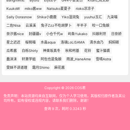
Bangni邦尼
Byoru
ElyEE子
G44不会受伤
Kitaro_绮太郎
KuukoW
miko酱ww
Natsuko夏夏子
rioko凉凉子
Sally Dorasnow
Shika小鹿鹿
Yiko湿润兔
yuuhui玉汇
九柒喵
二佐Nisa
云溪溪
兔子Zzz不吃胡萝卜
半半子
咬一口兔娘
奈汐酱nice
封疆疆v
小仓千代w
屿鱼Yukako
抖娘利世
日奈娇
星之迟迟
桜桃喵
水淼aqua
洛璃LoLiSAMA
清水由乃
焖焖碳
瓜希酱
白栎Shirly
神楽坂真冬
秋和柯基
花铃
蜜汁猫裘
蠢沫沫
轩萧学姐
阿包也是兔娘
雨波_HaneAme
雪晴Astra
雯妹不讲道理
霜月Shimo
麻花酱
Copyright © 2026
COS君
免责声明：本站资源均来自互联网，仅为个人学习使用，其版权归原作者及其公
司所有，如有侵权或违规内容，请联系我们删除，谢谢！
查询 9 次，耗时 0.3243 秒