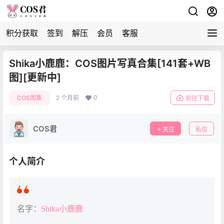
积分获取
签到
解压
会员
客服
Shika小鹿鹿：COS图片写真合集[141套+WB
图][更新中]
0
COS图集
2 个月前
前往下载
COS君
关注
私信
个人简介
名字：
Shika小鹿鹿