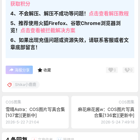
获取积分
4、不会解压、解压不成功等问题！
点击查看解压教程
5、推荐使用火狐Firefox、谷歌Chrome浏览器浏
览！
点击查看被拦截解决方案
6、如果出现充值问题或资源失效，请联系客服或者文
章底部留言！
0
0
海报分享
收藏
Shika小鹿鹿
COS图集
COS图集
雪晴Astra：COS图片写真合集
麻花麻花酱w：COS图片写真
[107套][更新中]
合集[136套][更新中]
2026-5-22 7:21:04
2026-5-24 7:49:18
4 条回复
文章作者
管理员
A
M