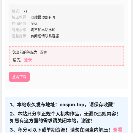
格式：
7z
解压教程：
网站最顶部有写
存储网盘：
度盘
有无水印：
均不加本站水印
温馨提示：
有问题请联系客服
您当前的等级为
游客
请先
登录
点击下载
1、本站永久发布地址：cosjun.top，请保存收藏！
2、本站只分享正规个人机构作品，无漏D违规内容！
如您有这方面的需求请关闭本站，谢谢！
3、积分可以下载单期资源！请勿在网盘内解压！
查看