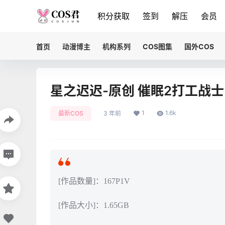
积分获取
签到
解压
会员
首页
动漫博主
机构系列
COS图集
国外COS
星之迟迟-原创 催眠2打工战士
1
1.6k
最新COS
3 年前
[作品数量]：167P1V
[作品大小]：1.65GB