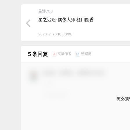
最新COS
星之迟迟-偶像大师 樋口圆香
2023-7-26 10:30:00
5 条回复
文章作者
管理员
A
M
欢迎您，新朋友，感谢参与互动！
您必须