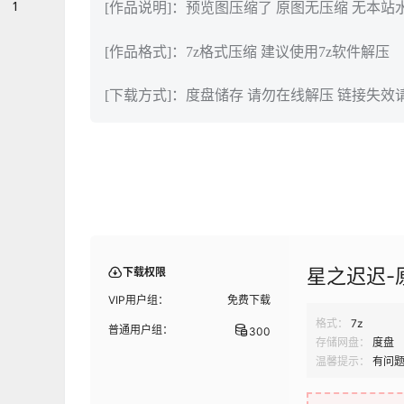
1
[作品说明]：预览图压缩了 原图无压缩 无本站
[作品格式]：7z格式压缩 建议使用7z软件解压
[下载方式]：度盘储存 请勿在线解压 链接失效
星之迟迟-
下载权限
VIP用户组：
免费下载
格式：
7z
普通用户组：
300
存储网盘：
度盘
温馨提示：
有问