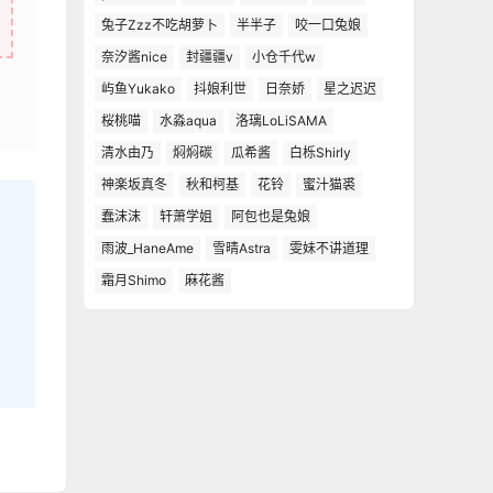
兔子Zzz不吃胡萝卜
半半子
咬一口兔娘
奈汐酱nice
封疆疆v
小仓千代w
屿鱼Yukako
抖娘利世
日奈娇
星之迟迟
桜桃喵
水淼aqua
洛璃LoLiSAMA
清水由乃
焖焖碳
瓜希酱
白栎Shirly
神楽坂真冬
秋和柯基
花铃
蜜汁猫裘
蠢沫沫
轩萧学姐
阿包也是兔娘
雨波_HaneAme
雪晴Astra
雯妹不讲道理
霜月Shimo
麻花酱