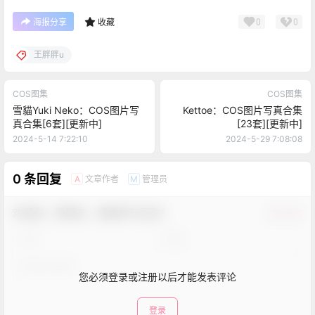
0
0
海报分享
收藏
王胖胖u
COS图集
COS图集
雪貓Yuki Neko：COS图片写
Kettoe：COS图片写真合集
真合集[6套][更新中]
[23套][更新中]
2024-5-14 7:22:10
2024-5-29 7:08:08
0 条回复
文章作者
管理员
A
M
欢迎您，新朋友，感谢参与互动！
确认修改
您必须登录或注册以后才能发表评论
登录