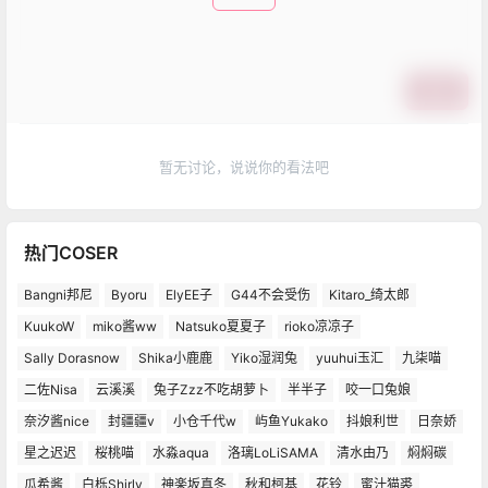
提交
暂无讨论，说说你的看法吧
热门COSER
Bangni邦尼
Byoru
ElyEE子
G44不会受伤
Kitaro_绮太郎
KuukoW
miko酱ww
Natsuko夏夏子
rioko凉凉子
Sally Dorasnow
Shika小鹿鹿
Yiko湿润兔
yuuhui玉汇
九柒喵
二佐Nisa
云溪溪
兔子Zzz不吃胡萝卜
半半子
咬一口兔娘
奈汐酱nice
封疆疆v
小仓千代w
屿鱼Yukako
抖娘利世
日奈娇
星之迟迟
桜桃喵
水淼aqua
洛璃LoLiSAMA
清水由乃
焖焖碳
瓜希酱
白栎Shirly
神楽坂真冬
秋和柯基
花铃
蜜汁猫裘