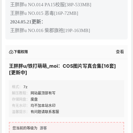
王胖胖u NO.014 PA15校服[38P-533MB]
王胖胖u NO.015 恶毒[16P-72MB]
2024.05.21更新：
王胖胖u NO.016 柴郡旗袍[19P-163MB]
查看
下载权限
王胖胖u/铁打萌萌_moi：COS图片写真合集[16套]
[更新中]
格式：
7z
解压教程：
网站最顶部有写
存储网盘：
度盘
有无水印：
均不加本站水印
温馨提示：
有问题请联系客服
您当前的等级为
游客