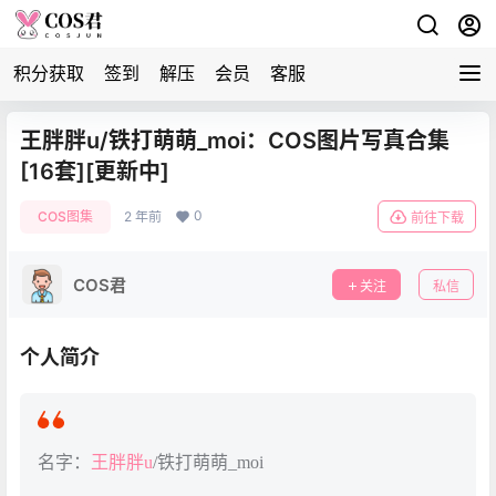
积分获取
签到
解压
会员
客服
王胖胖u/铁打萌萌_moi：COS图片写真合集
[16套][更新中]
0
COS图集
2 年前
前往下载
COS君
关注
私信
个人简介
名字：
王胖胖u
/铁打萌萌_moi