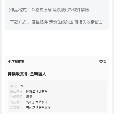
[作品格式]：7z格式压缩 建议使用7z软件解压
[下载方式]：度盘储存 请勿在线解压 链接失效请留言
查看
下载权限
神楽坂真冬-金粉丽人
格式：
7z
解压教程：
网站最顶部有写
存储网盘：
度盘
有无水印：
均不加本站水印
温馨提示：
有问题请联系客服