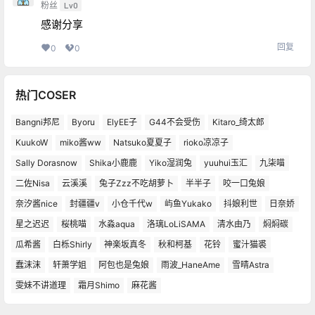
粉丝
Lv0
感谢分享
回复
0
0
热门COSER
Bangni邦尼
Byoru
ElyEE子
G44不会受伤
Kitaro_绮太郎
KuukoW
miko酱ww
Natsuko夏夏子
rioko凉凉子
Sally Dorasnow
Shika小鹿鹿
Yiko湿润兔
yuuhui玉汇
九柒喵
二佐Nisa
云溪溪
兔子Zzz不吃胡萝卜
半半子
咬一口兔娘
奈汐酱nice
封疆疆v
小仓千代w
屿鱼Yukako
抖娘利世
日奈娇
星之迟迟
桜桃喵
水淼aqua
洛璃LoLiSAMA
清水由乃
焖焖碳
瓜希酱
白栎Shirly
神楽坂真冬
秋和柯基
花铃
蜜汁猫裘
蠢沫沫
轩萧学姐
阿包也是兔娘
雨波_HaneAme
雪晴Astra
雯妹不讲道理
霜月Shimo
麻花酱