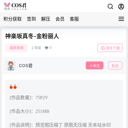
积分获取
签到
解压
会员
客服
神楽坂真冬-金粉丽人
0
最新美图
2 年前
前往下载
COS君
关注
私信
[作品数量]：75P2V
[作品大小]：251MB
[作品说明]：预览图压缩了 原图无压缩 无本站水印