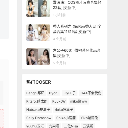
蠢沫沫：COS图片写真合集[4
22套][更新中]
1 小时前
秀人系列之[XiuRen秀人网]全
套合集11319套[更新中]
4 个月前
左公子666：微密系列作品合
集[更新中]
5 个月前
热门COSER
Bangni邦尼
Byoru
ElyEE子
G44不会受伤
Kitaro_绮太郎
KuukoW
miko酱ww
Natsuko夏夏子
rioko凉凉子
Sally Dorasnow
Shika小鹿鹿
Yiko湿润兔
yuuhui玉汇
九柒喵
二佐Nisa
云溪溪