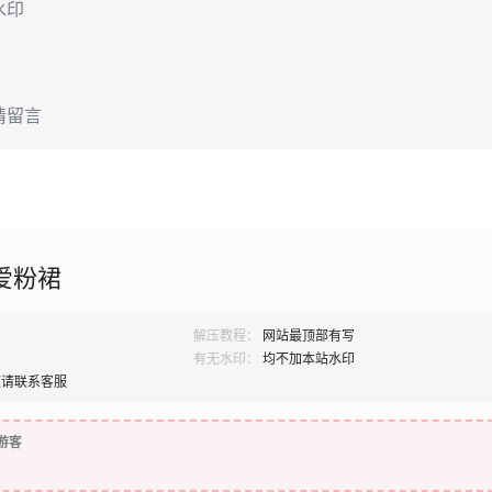
水印
请留言
爱粉裙
解压教程：
网站最顶部有写
有无水印：
均不加本站水印
题请联系客服
游客