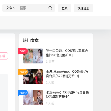
文章
登录
快速注册
热门文章
咬一口兔娘：COS图片写真合
TOP1
集[296套][更新中]
下载
3 天前
雨波_HaneAme：COS图片写
TOP2
真合集[572套][更新中]
2 天前
水淼aqua：COS图片写真合集
TOP3
[273套][更新中]
2 天前