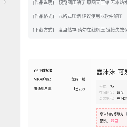
0
[作品说明]：预览图压缩了 原图无压缩 无本站
[作品格式]：7z格式压缩 建议使用7z软件解压
[下载方式]：度盘储存 请勿在线解压 链接失效
蠢沫沫-可
下载权限
VIP用户组：
免费下载
格式：
7z
普通用户组：
200
存储网盘：
度盘
温馨提示：
有问
您当前的等级为
请先
登录