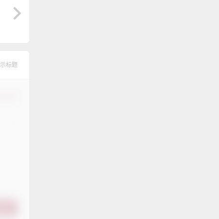
示标题
认修改
提交