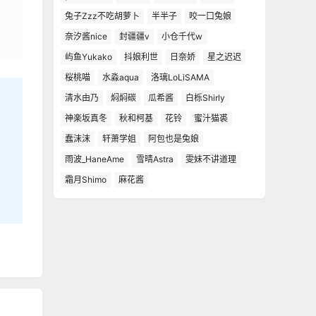
兔子Zzz不吃胡萝卜
半半子
咬一口兔娘
奈汐酱nice
封疆疆v
小仓千代w
屿鱼Yukako
抖娘利世
日奈娇
星之迟迟
桜桃喵
水淼aqua
洛璃LoLiSAMA
清水由乃
焖焖碳
瓜希酱
白栎Shirly
神楽坂真冬
秋和柯基
花铃
蜜汁猫裘
蠢沫沫
轩萧学姐
阿包也是兔娘
雨波_HaneAme
雪晴Astra
雯妹不讲道理
霜月Shimo
麻花酱