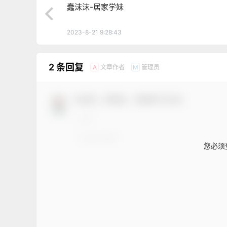
蠢沫沫-居家学妹
2023-8-21 9:28:43
2 条回复
文章作者
管理员
A
M
欢迎您，新朋友，感谢参与互动！
您必须