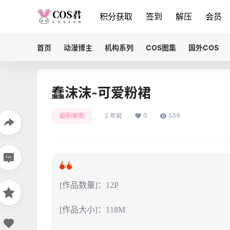
积分获取
签到
解压
会员
首页
动漫博主
机构系列
COS图集
国外COS
蠢沫沫-可爱粉裙
0
539
最新美图
2 年前
[作品数量]：12P
[作品大小]：118M