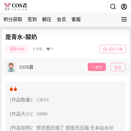
积分获取
签到
解压
会员
客服
是青水-酸奶
0
最新COS
2 年前
前往下载
COS君
关注
私信
[作品数量]：13P1V
[作品大小]：108M
[作品说明]：预览图压缩了 原图无压缩 无本站水印