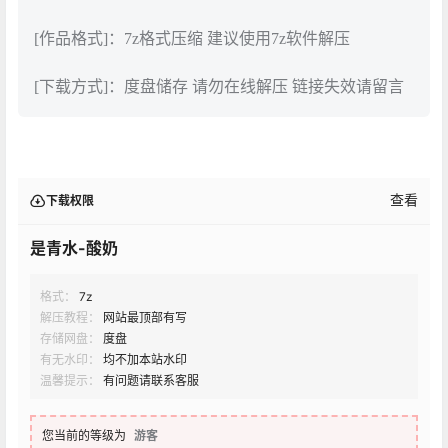
[作品格式]：7z格式压缩 建议使用7z软件解压
[下载方式]：度盘储存 请勿在线解压 链接失效请留言
查看
下载权限
是青水-酸奶
格式：
7z
解压教程：
网站最顶部有写
存储网盘：
度盘
有无水印：
均不加本站水印
温馨提示：
有问题请联系客服
您当前的等级为
游客