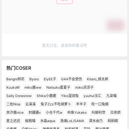
提交
暂无讨论，说说你的看法吧
热门COSER
Bangni邦尼
Byoru
ElyEE子
G44不会受伤
Kitaro_绮太郎
KuukoW
miko酱ww
Natsuko夏夏子
rioko凉凉子
Sally Dorasnow
Shika小鹿鹿
Yiko湿润兔
yuuhui玉汇
九柒喵
二佐Nisa
云溪溪
兔子Zzz不吃胡萝卜
半半子
咬一口兔娘
奈汐酱nice
封疆疆v
小仓千代w
屿鱼Yukako
抖娘利世
日奈娇
星之迟迟
桜桃喵
水淼aqua
洛璃LoLiSAMA
清水由乃
焖焖碳