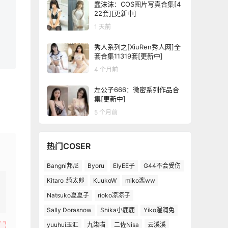
蠢沫沫：COS图片写真合集[4
22套][更新中]
1 天前
秀人系列之[XiuRen秀人网]全
套合集11319套[更新中]
4 个月前
左公子666：微密系列作品合
集[更新中]
5 个月前
热门COSER
Bangni邦尼
Byoru
ElyEE子
G44不会受伤
Kitaro_绮太郎
KuukoW
miko酱ww
Natsuko夏夏子
rioko凉凉子
Sally Dorasnow
Shika小鹿鹿
Yiko湿润兔
yuuhui玉汇
九柒喵
二佐Nisa
云溪溪