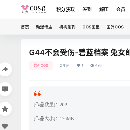
积分获取
签到
解压
会员
首页
动漫博主
机构系列
COS图集
国外COS
G44不会受伤-碧蓝档案 兔女
1
498
最新COS
2 年前
[作品数量]：20P
[作品大小]：176MB