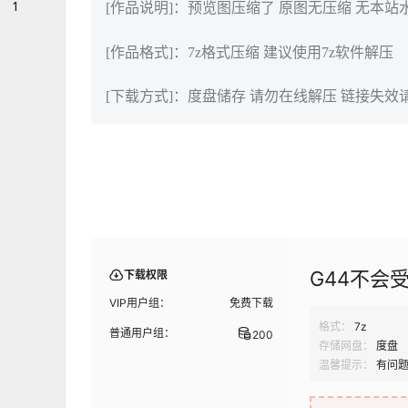
1
[作品说明]：预览图压缩了 原图无压缩 无本站
[作品格式]：7z格式压缩 建议使用7z软件解压
[下载方式]：度盘储存 请勿在线解压 链接失效
G44不会
下载权限
VIP用户组：
免费下载
格式：
7z
普通用户组：
200
存储网盘：
度盘
温馨提示：
有问