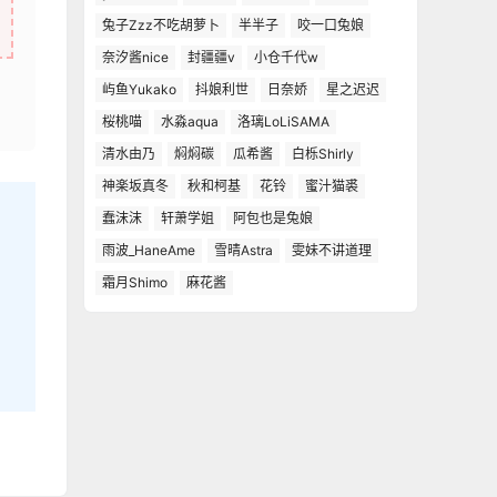
兔子Zzz不吃胡萝卜
半半子
咬一口兔娘
奈汐酱nice
封疆疆v
小仓千代w
屿鱼Yukako
抖娘利世
日奈娇
星之迟迟
桜桃喵
水淼aqua
洛璃LoLiSAMA
清水由乃
焖焖碳
瓜希酱
白栎Shirly
神楽坂真冬
秋和柯基
花铃
蜜汁猫裘
蠢沫沫
轩萧学姐
阿包也是兔娘
雨波_HaneAme
雪晴Astra
雯妹不讲道理
霜月Shimo
麻花酱