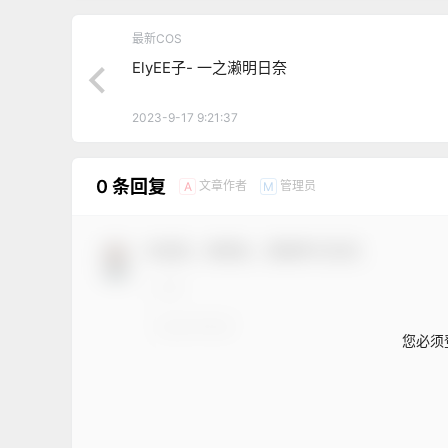
最新COS
ElyEE子- 一之濑明日奈
2023-9-17 9:21:37
0 条回复
文章作者
管理员
A
M
欢迎您，新朋友，感谢参与互动！
您必须