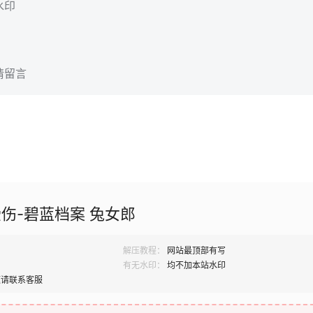
水印
请留言
受伤-碧蓝档案 兔女郎
解压教程：
网站最顶部有写
有无水印：
均不加本站水印
题请联系客服