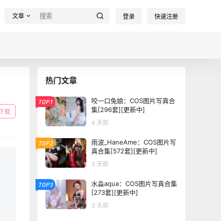
文章
登录
快速注册
热门文章
咬一口兔娘：COS图片写真合
TOP1
集[296套][更新中]
下载
4 天前
雨波_HaneAme：COS图片写
TOP2
真合集[572套][更新中]
3 天前
水淼aqua：COS图片写真合集
TOP3
[273套][更新中]
3 天前