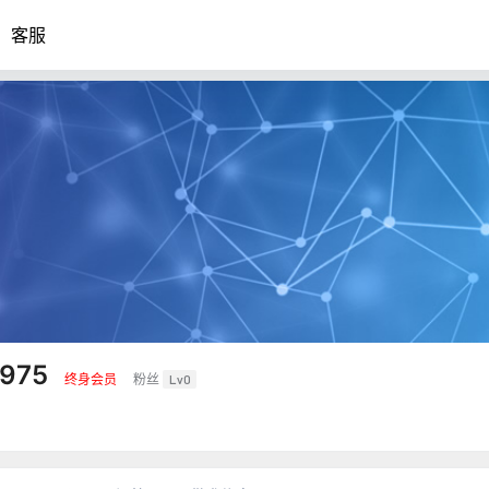
客服
0975
终身会员
粉丝
Lv0