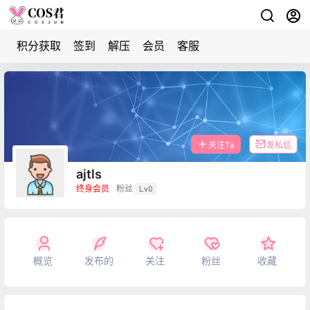
积分获取
签到
解压
会员
客服
关注Ta
发私信
ajtls
终身会员
粉丝
Lv0
概览
发布的
关注
粉丝
收藏