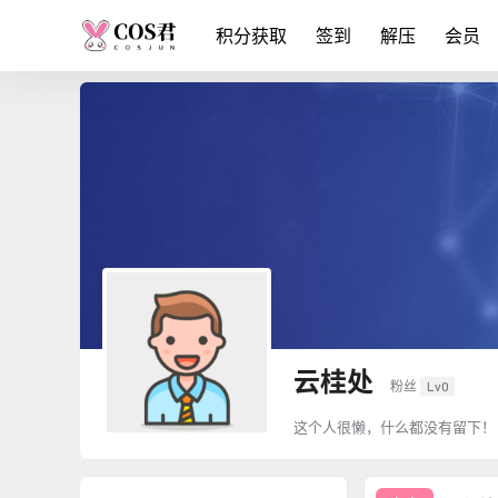
积分获取
签到
解压
会员
云桂处
粉丝
Lv0
这个人很懒，什么都没有留下！