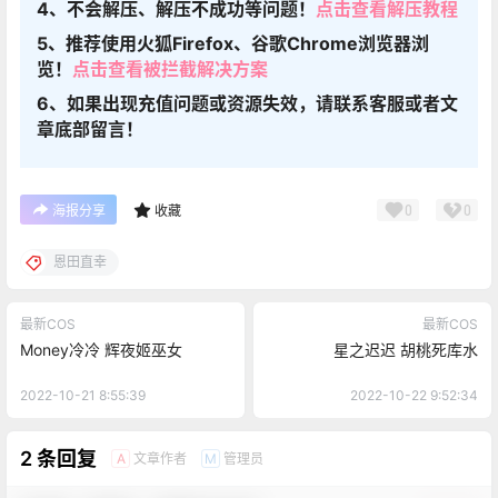
4、不会解压、解压不成功等问题！
点击查看解压教程
5、推荐使用火狐Firefox、谷歌Chrome浏览器浏
览！
点击查看被拦截解决方案
6、如果出现充值问题或资源失效，请联系客服或者文
章底部留言！
0
0
海报分享
收藏
恩田直幸
最新COS
最新COS
Money冷冷 辉夜姬巫女
星之迟迟 胡桃死库水
2022-10-21 8:55:39
2022-10-22 9:52:34
2 条回复
文章作者
管理员
A
M