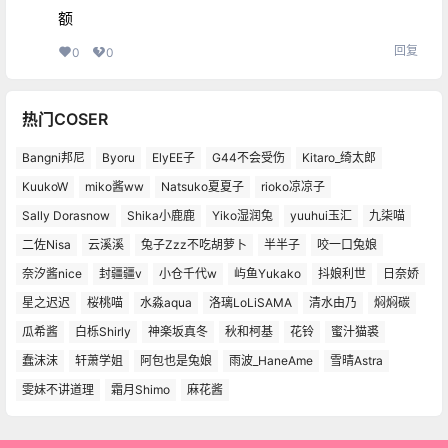
额
回复
0
0
热门COSER
Bangni邦尼
Byoru
ElyEE子
G44不会受伤
Kitaro_绮太郎
KuukoW
miko酱ww
Natsuko夏夏子
rioko凉凉子
Sally Dorasnow
Shika小鹿鹿
Yiko湿润兔
yuuhui玉汇
九柒喵
二佐Nisa
云溪溪
兔子Zzz不吃胡萝卜
半半子
咬一口兔娘
奈汐酱nice
封疆疆v
小仓千代w
屿鱼Yukako
抖娘利世
日奈娇
星之迟迟
桜桃喵
水淼aqua
洛璃LoLiSAMA
清水由乃
焖焖碳
瓜希酱
白栎Shirly
神楽坂真冬
秋和柯基
花铃
蜜汁猫裘
蠢沫沫
轩萧学姐
阿包也是兔娘
雨波_HaneAme
雪晴Astra
雯妹不讲道理
霜月Shimo
麻花酱