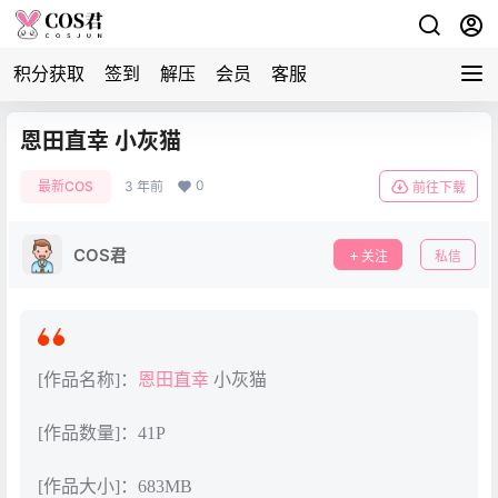
积分获取
签到
解压
会员
客服
恩田直幸 小灰猫
0
最新COS
3 年前
前往下载
COS君
关注
私信
[作品名称]：
恩田直幸
小灰猫
[作品数量]：41P
[作品大小]：683MB