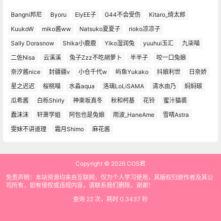
Bangni邦尼
Byoru
ElyEE子
G44不会受伤
Kitaro_绮太郎
KuukoW
miko酱ww
Natsuko夏夏子
rioko凉凉子
Sally Dorasnow
Shika小鹿鹿
Yiko湿润兔
yuuhui玉汇
九柒喵
二佐Nisa
云溪溪
兔子Zzz不吃胡萝卜
半半子
咬一口兔娘
奈汐酱nice
封疆疆v
小仓千代w
屿鱼Yukako
抖娘利世
日奈娇
星之迟迟
桜桃喵
水淼aqua
洛璃LoLiSAMA
清水由乃
焖焖碳
瓜希酱
白栎Shirly
神楽坂真冬
秋和柯基
花铃
蜜汁猫裘
蠢沫沫
轩萧学姐
阿包也是兔娘
雨波_HaneAme
雪晴Astra
雯妹不讲道理
霜月Shimo
麻花酱
Copyright © 2026
COS君
免责声明：本站资源均来自互联网，仅为个人学习使用，其版权归原作者及其公
司所有，如有侵权或违规内容，请联系我们删除，谢谢！
查询 22 次，耗时 0.3437 秒