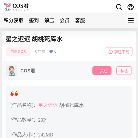
积分获取
签到
解压
会员
客服
星之迟迟 胡桃死库水
0
最新COS
3 年前
前往下载
COS君
关注
私信
[作品名称]：
星之迟迟
胡桃死库水
[作品数量]：29P
[作品大小]：242MB