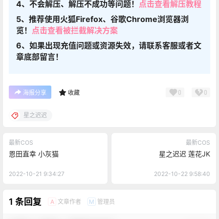
4、不会解压、解压不成功等问题！
点击查看解压教程
5、推荐使用火狐Firefox、谷歌Chrome浏览器浏
览！
点击查看被拦截解决方案
6、如果出现充值问题或资源失效，请联系客服或者文
章底部留言！
0
0
海报分享
收藏
星之迟迟
最新COS
最新COS
恩田直幸 小灰猫
星之迟迟 莲花JK
2022-10-21 9:34:27
2022-10-22 9:58:40
1 条回复
文章作者
管理员
A
M